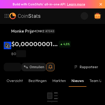
Build with CoinStats’ all-in-one API.
Learn more
Monke Prijs
MONKE
#7043
$0,0000000113
4,8
%
4
฿0
Omruilen
Rapporteer
Overzicht
Bezittingen
Markten
Nieuws
Team Up