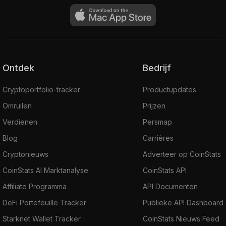
Ontdek
Bedrijf
Cryptoportfolio-tracker
Productupdates
Omruilen
Prijzen
Verdienen
Persmap
Blog
Carrières
Cryptonieuws
Adverteer op CoinStats
CoinStats AI Marktanalyse
CoinStats API
Affiliate Programma
API Documenten
DeFi Portefeuille Tracker
Publieke API Dashboard
Starknet Wallet Tracker
CoinStats Nieuws Feed