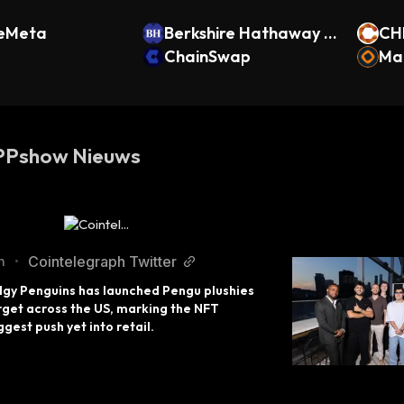
reMeta
Berkshire Hathaway x
CH
Stock
ChainSwap
Ma
d
 PPshow Nieuws
Cointelegraph Twitter
n
•
gy Penguins has launched Pengu plushies 
rget across the US, marking the NFT 
ggest push yet into retail.