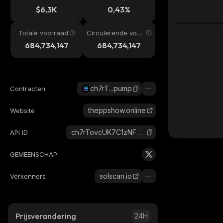
$6,3K
0,43%
Totale voorraad
Circulerende voor
raad
684,734,147
684,734,147
ch7rT...pump
Contracten
theppshow.online
Website
ch7rTovcUK7C1zNFM7F93kXU2CByYUsJT4pwYx7pump_solana
API ID
GEMEENSCHAP
solscan.io
Verkenners
Prijsverandering
24H