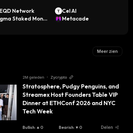
EQD Network
Cel AI
gma Staked Mona
Metacade
Meer zien
2M geleden
•
Zycrypto
Stratosphere, Pudgy Penguins, and 
Streamex Host Founders Table VIP 
Dinner at ETHConf 2026 and NYC 
Tech Week
Bullish
:
0
Bearish
:
0
Delen