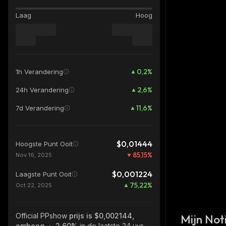
Laag
Hoog
0,2
%
1h Verandering
2,6
%
24h Verandering
11,6
%
7d Verandering
$0,01444
Hoogste Punt Ooit
85,15
%
Nov 16, 2025
$0,001224
Laagste Punt Ooit
75,22
%
Oct 22, 2025
Official PPshow
prijs is $0,002144,
Mijn Noti
omhoog
2.60%
in de laatste 24 uur,