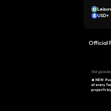
Leisu
USD+
Official
18d gelede
🔥 NEW: Pud
at every Ta
project's bi