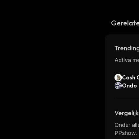
Gerelate
Trending
Activa me
Cash 
Ondo
Vergelij
Onder all
PPshow.