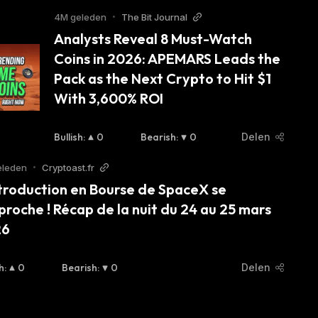
4M geleden
•
The Bit Journal
Analysts Reveal 8 Must-Watch 
Coins in 2026: APEMARS Leads the 
Pack as the Next Crypto to Hit $1 
With 3,600% ROI
Bullish
:
0
Bearish
:
0
Delen
eleden
•
Cryptoast.fr
ntroduction en Bourse de SpaceX se 
proche ! Récap de la nuit du 24 au 25 mars 
26
h
:
0
Bearish
:
0
Delen