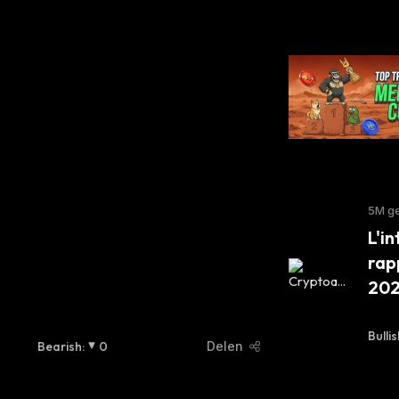
5M g
L'i
rap
20
Bullis
Bearish
:
0
Delen