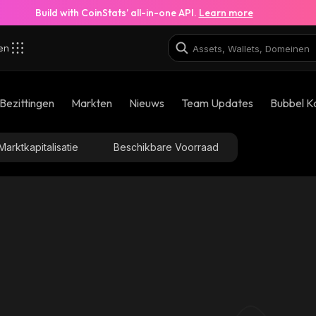
Build with CoinStats’ all-in-one API.
Learn more
zen
Bezittingen
Markten
Nieuws
Team Updates
Bubbel K
Marktkapitalisatie
Beschikbare Voorraad