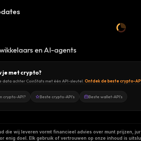
dates
wikkelaars en AI-agents
 je met crypto?
de data achter CoinStats met één API-sleutel.
Ontdek de beste crypto-AP
en crypto-API?
Beste crypto-API's
Beste wallet-API's
 die wij leveren vormt financieel advies over munt prijzen, jur
 enig doel. Elk gebruik of vertrouwen op onze inhoud is uitslui