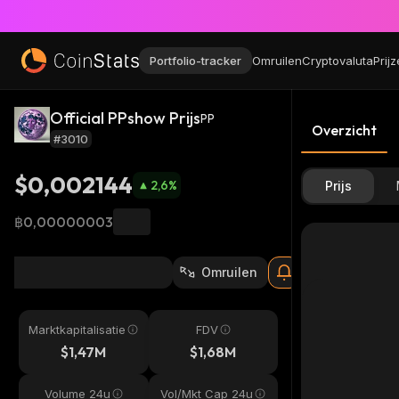
Portfolio-tracker
Omruilen
Cryptovaluta
Prij
Official PPshow Prijs
PP
Overzicht
#3010
$0,002144
2,6
%
Prijs
฿0,00000003
Omruilen
Marktkapitalisatie
FDV
$1,47M
$1,68M
Volume 24u
Vol/Mkt Cap 24u