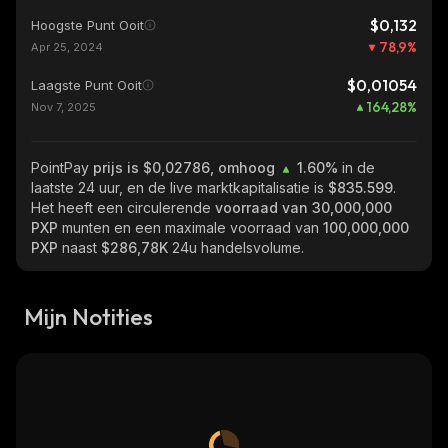
$0,132
Hoogste Punt Ooit
78,9
%
Apr 25, 2024
$0,01054
Laagste Punt Ooit
164,28
%
Nov 7, 2025
PointPay
prijs is $0,02786, omhoog
1.60%
in de
laatste 24 uur, en de live marktkapitalisatie is
$835.599
.
Het heeft een circulerende
voorraad van
30,000,000
PXP
munten en een maximale voorraad van
100,000,000
PXP
naast
$286,78K
24u handelsvolume.
Mijn Notities