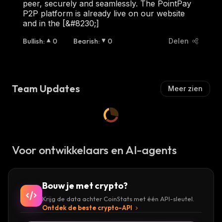
peer, securely and seamlessly. The PointPay
P2P platform is already live on our website
and in the [&#8230;]
Bullish
:
0
Bearish
:
0
Delen
Team Updates
Meer zien
Voor ontwikkelaars en AI-agents
Bouw je met crypto?
Krijg de data achter CoinStats met één API-sleutel.
Ontdek de beste crypto-API