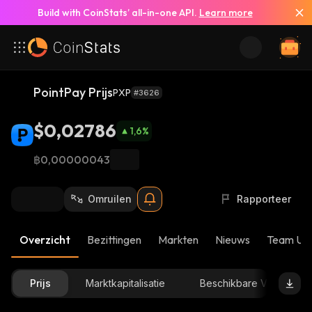
Build with CoinStats’ all-in-one API.
Learn more
PointPay Prijs
PXP
#3626
$0,02786
1,6
%
฿0,00000043
Omruilen
Rapporteer
Overzicht
Bezittingen
Markten
Nieuws
Team Up
Prijs
Marktkapitalisatie
Beschikbare Voorraad