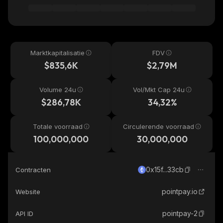
Marktkapitalisatie
FDV
$835,6K
$2,79M
Volume 24u
Vol/Mkt Cap 24u
$286,78K
34,32%
Totale voorraad
Circulerende voorraad
100,000,000
30,000,000
0x15f...33cb
Contracten
pointpay.io
Website
pointpay-2
API ID