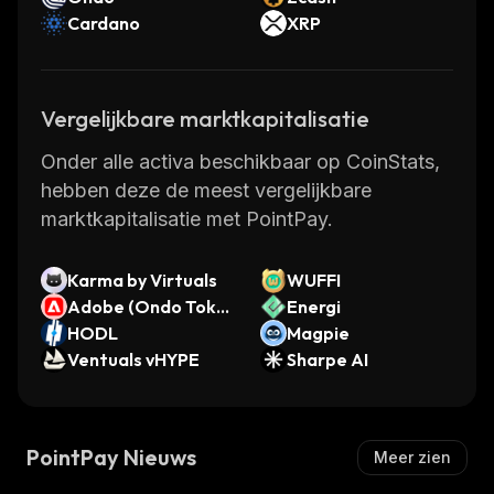
Cardano
XRP
Vergelijkbare marktkapitalisatie
Onder alle activa beschikbaar op CoinStats,
hebben deze de meest vergelijkbare
marktkapitalisatie met PointPay.
Karma by Virtuals
WUFFI
Adobe (Ondo Toke
Energi
nized Stock)
HODL
Magpie
Ventuals vHYPE
Sharpe AI
PointPay Nieuws
Meer zien