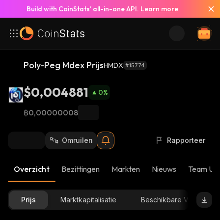
Build with CoinStats’ all-in-one API.
Learn more
Poly-Peg Mdex Prijs
HMDX
#15774
$0,004881
0
%
฿0,00000008
Omruilen
Rapporteer
Overzicht
Bezittingen
Markten
Nieuws
Team Up
Prijs
Marktkapitalisatie
Beschikbare Voorraad