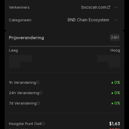
bscscan.com
Verkenners
BNB Chain Ecosystem
Categorieën
Prijsverandering
24H
Laag
Hoog
0
%
1h Verandering
0
%
24h Verandering
0
%
7d Verandering
$1,63
Hoogste Punt Ooit