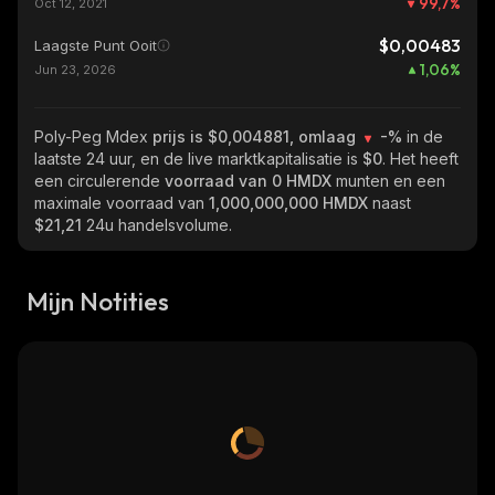
99,7
%
Oct 12, 2021
$0,00483
Laagste Punt Ooit
1,06
%
Jun 23, 2026
Poly-Peg Mdex
prijs is $0,004881, omlaag
-%
in de
laatste 24 uur, en de live marktkapitalisatie is
$0
. Het heeft
een circulerende
voorraad van
0 HMDX
munten en een
maximale voorraad van
1,000,000,000 HMDX
naast
$21,21
24u handelsvolume.
Mijn Notities