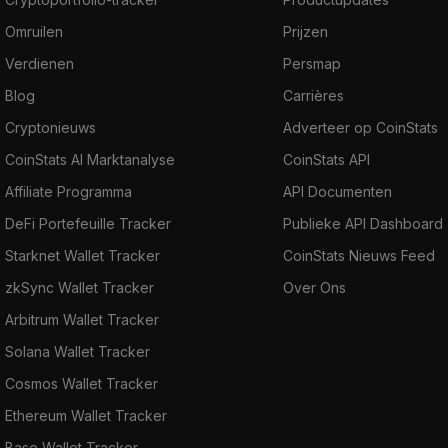
Omruilen
Prijzen
Verdienen
Persmap
Blog
Carrières
Cryptonieuws
Adverteer op CoinStats
CoinStats AI Marktanalyse
CoinStats API
Affiliate Programma
API Documenten
DeFi Portefeuille Tracker
Publieke API Dashboard
Starknet Wallet Tracker
CoinStats Nieuws Feed
zkSync Wallet Tracker
Over Ons
Arbitrum Wallet Tracker
Solana Wallet Tracker
Cosmos Wallet Tracker
Ethereum Wallet Tracker
Base Wallet Tracker