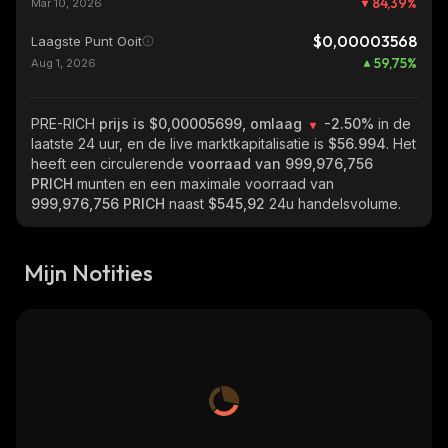
84,39
%
Mar 10, 2026
$0,00003568
Laagste Punt Ooit
59,75
%
Aug 1, 2026
PRE-RICH
prijs is $0,00005699, omlaag
-2.50%
in de
laatste 24 uur, en de live marktkapitalisatie is
$56.994
. Het
heeft een circulerende
voorraad van
999,976,756
PRICH
munten en een maximale voorraad van
999,976,756 PRICH
naast
$545,92
24u handelsvolume.
Mijn Notities