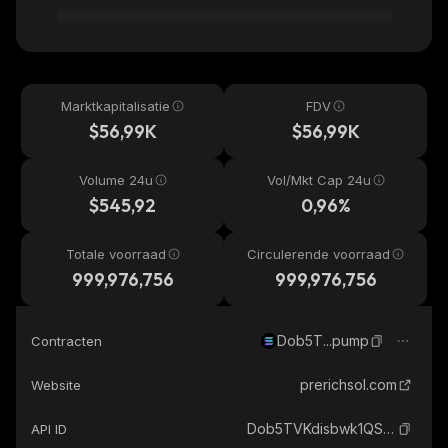
Marktkapitalisatie
FDV
$56,99K
$56,99K
Volume 24u
Vol/Mkt Cap 24u
$545,92
0,96%
Totale voorraad
Circulerende voorraad
999,976,756
999,976,756
Dob5T...pump
Contracten
prerichsol.com
Website
Dob5TVKdisbwk1QSppADF8knxHtLR6DovxHGqaocpump_solana
API ID