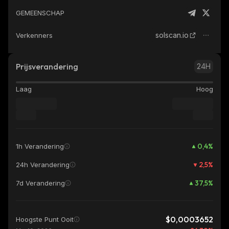
GEMEENSCHAP
solscan.io
Verkenners
Prijsverandering
24H
Laag
Hoog
0,4
%
1h Verandering
2,5
%
24h Verandering
37,5
%
7d Verandering
$0,0003652
Hoogste Punt Ooit