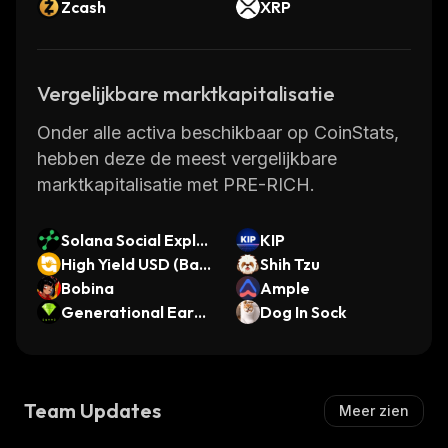
Zcash
XRP
Vergelijkbare marktkapitalisatie
Onder alle activa beschikbaar op CoinStats,
hebben deze de meest vergelijkbare
marktkapitalisatie met PRE-RICH.
Solana Social Explor
KIP
er
High Yield USD (Bas
Shih Tzu
e)
Bobina
Ample
Generational Earni
Dog In Sock
ngs Mechanism
Team Updates
Meer zien