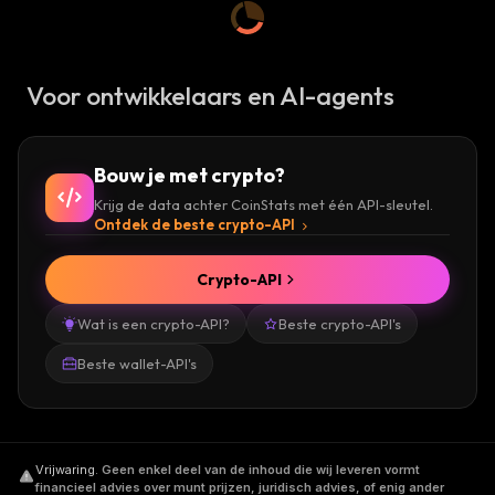
Voor ontwikkelaars en AI-agents
Bouw je met crypto?
Krijg de data achter CoinStats met één API-sleutel.
Ontdek de beste crypto-API
Crypto-API
Wat is een crypto-API?
Beste crypto-API's
Beste wallet-API's
Vrijwaring
.
Geen enkel deel van de inhoud die wij leveren vormt
financieel advies over munt prijzen, juridisch advies, of enig ander