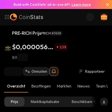
Build with CoinStats’ all-in-one API.
Learn more
PRE-RICH Prijs
PRICH
#7639
$0,0000569
2,5
%
9
฿0
Omruilen
Rapporteer
Overzicht
Bezittingen
Markten
Nieuws
Team Up
Prijs
Marktkapitalisatie
Beschikbare Voorraad