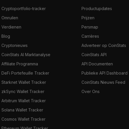
Cryptoportfolio-tracker
Productupdates
Omruilen
Prijzen
Verdienen
Persmap
Blog
Carrières
Cryptonieuws
Adverteer op CoinStats
CoinStats AI Marktanalyse
CoinStats API
Affiliate Programma
API Documenten
DeFi Portefeuille Tracker
Publieke API Dashboard
Starknet Wallet Tracker
CoinStats Nieuws Feed
zkSync Wallet Tracker
Over Ons
Arbitrum Wallet Tracker
Solana Wallet Tracker
Cosmos Wallet Tracker
Ethereum Wallet Tracker