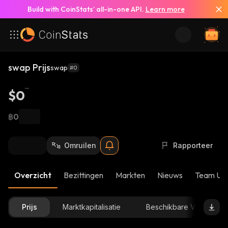
Build with CoinStats’ all-in-one API.
Learn more
swap Prijs
swap
#0
$0
฿0
Omruilen
Rapporteer
Overzicht
Bezittingen
Markten
Nieuws
Team Up
Prijs
Marktkapitalisatie
Beschikbare Voorraad