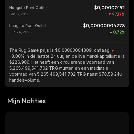
$0,00000152
Hoogste Punt Ooit
97,17
%
Jan 17, 2023
$0,00000004278
Laagste Punt Ooit
0,72
%
Jun 24, 2026
The Rug Game
prijs is $0,00000004309, omlaag
-8.00%
in de laatste 24 uur, en de live marktkapitalisatie is
$226.900
. Het heeft een circulerende
voorraad van
5,265,499,541,702 TRG
munten en een maximale
voorraad van
5,265,499,541,702 TRG
naast
$78,59
24u
handelsvolume.
Mijn Notities