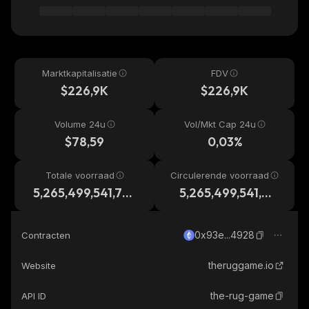
Marktkapitalisatie
FDV
$226,9K
$226,9K
Volume 24u
Vol/Mkt Cap 24u
$78,59
0,03%
Totale voorraad
Circulerende voorraad
5,265,499,541,70
5,265,499,541,70
2
2
0x93e...4928
Contracten
theruggame.io
Website
the-rug-game
API ID