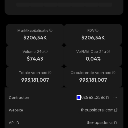
Marktkapitalisatie
FDV
$206,34K
$206,34K
Volume 24u
Vol/Mkt Cap 24u
$74,43
0,04%
Totale voorraad
Circulerende voorraad
993,181,007
993,181,007
0x9e2...259c
Contracten
theupsiderai.com
Website
the-upsider-ai
API ID