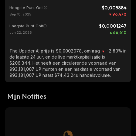
$0,005884
Hoogste Punt Ooit
96,47
%
Sep 18, 2025
$0,0001247
Laagste Punt Ooit
66,61
%
Jun 22, 2026
The Upsider AI
prijs is $0,0002078, omlaag
-2.80%
in
de laatste 24 uur, en de live marktkapitalisatie is
$206.344
. Het heeft een circulerende
voorraad van
993,181,007 UP
munten en een maximale voorraad van
993,181,007 UP
naast
$74,43
24u handelsvolume.
Mijn Notities