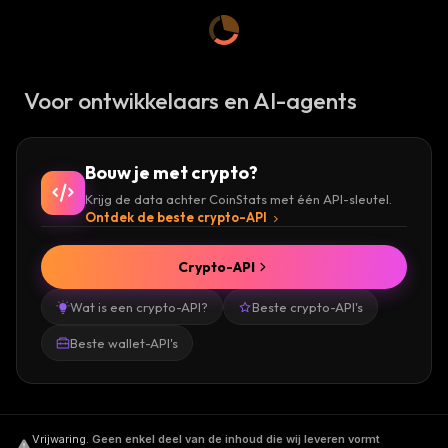
Voor ontwikkelaars en AI-agents
Bouw je met crypto?
Krijg de data achter CoinStats met één API-sleutel.
Ontdek de beste crypto-API
Crypto-API
Wat is een crypto-API?
Beste crypto-API's
Beste wallet-API's
Vrijwaring
.
Geen enkel deel van de inhoud die wij leveren vormt