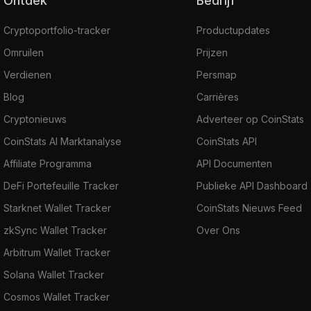
Ontdek
Bedrijf
Cryptoportfolio-tracker
Productupdates
Omruilen
Prijzen
Verdienen
Persmap
Blog
Carrières
Cryptonieuws
Adverteer op CoinStats
CoinStats AI Marktanalyse
CoinStats API
Affiliate Programma
API Documenten
DeFi Portefeuille Tracker
Publieke API Dashboard
Starknet Wallet Tracker
CoinStats Nieuws Feed
zkSync Wallet Tracker
Over Ons
Arbitrum Wallet Tracker
Solana Wallet Tracker
Cosmos Wallet Tracker