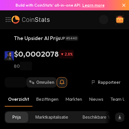
Build with CoinStats’ all-in-one API.
Learn more
The Upsider AI Prijs
UP
#5440
$0,0002078
2,8
%
฿0
Omruilen
Rapporteer
Overzicht
Bezittingen
Markten
Nieuws
Team Up
Prijs
Marktkapitalisatie
Beschikbare Voorraad