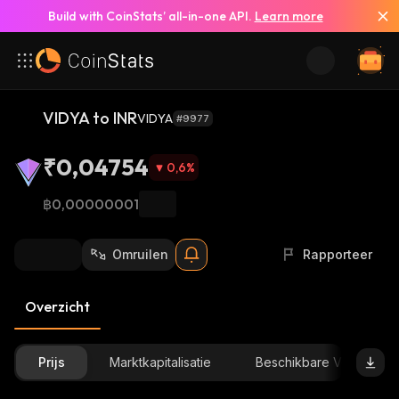
Build with CoinStats’ all-in-one API.
Learn more
VIDYA to INR
VIDYA
#9977
₹0,04754
0,6
%
฿0,00000001
Omruilen
Rapporteer
Overzicht
Prijs
Marktkapitalisatie
Beschikbare Voorraad