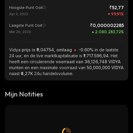
₹52,77
Hoogste Punt Ooit
99,91
%
Apr 2, 2022
₹0,000002285
Laagste Punt Ooit
2.080.283,72
%
Mar 26, 2026
Vidya
prijs is ₹0,04754, omlaag
-0.60%
in de laatste
24 uur, en de live marktkapitalisatie is
₹1.717.596,94
. Het
heeft een circulerende
voorraad van
36,126,748 VIDYA
munten en een maximale voorraad van
50,000,000 VIDYA
naast
₹4,27K
24u handelsvolume.
Mijn Notities