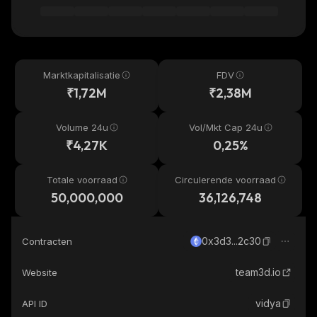
Marktkapitalisatie
FDV
₹1,72M
₹2,38M
Volume 24u
Vol/Mkt Cap 24u
₹4,27K
0,25%
Totale voorraad
Circulerende voorraad
50,000,000
36,126,748
0x3d3...2c30
Contracten
team3d.io
Website
vidya
API ID