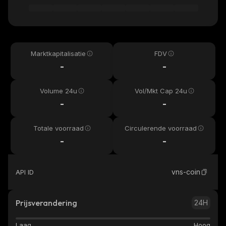
Marktkapitalisatie
FDV
-
-
Volume 24u
Vol/Mkt Cap 24u
-
-
Totale voorraad
Circulerende voorraad
-
-
vns-coin
API ID
Prijsverandering
24H
Laag
Hoog