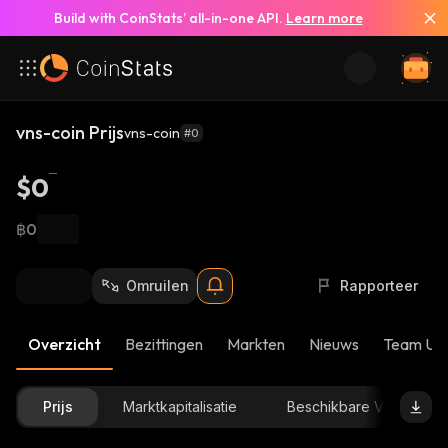
Build with CoinStats’ all-in-one API.
Learn more
vns-coin Prijs
vns-coin
#0
$0
฿0
Omruilen
Rapporteer
Overzicht
Bezittingen
Markten
Nieuws
Team Up
Prijs
Marktkapitalisatie
Beschikbare Voorraad