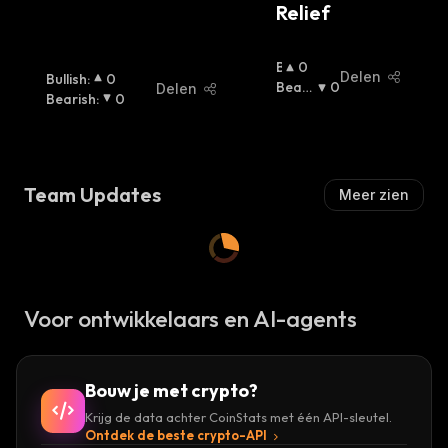
Relief
B
0
Delen
Bullish
:
0
U
Beari
0
Delen
Bearish
:
0
Ll
Sh
:
I
S
H
:
Team Updates
Meer zien
Voor ontwikkelaars en AI-agents
Bouw je met crypto?
Krijg de data achter CoinStats met één API-sleutel.
Ontdek de beste crypto-API