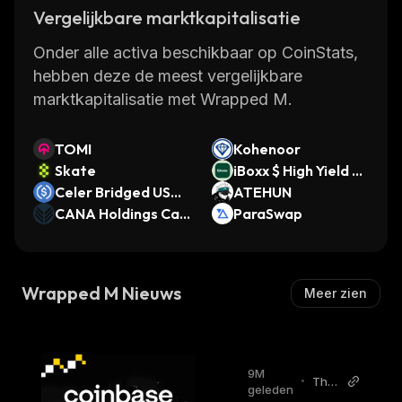
Vergelijkbare marktkapitalisatie
Onder alle activa beschikbaar op CoinStats,
hebben deze de meest vergelijkbare
marktkapitalisatie met Wrapped M.
TOMI
Kohenoor
Skate
iBoxx $ High Yield C
Celer Bridged USD
orporate Bond ETF
ATEHUN
C (Conflux)
CANA Holdings Cali
(Ondo Tokenized E
ParaSwap
fornia Carbon Cred
TF)
its
Wrapped M Nieuws
Meer zien
9M
•
The
geleden
Bloc