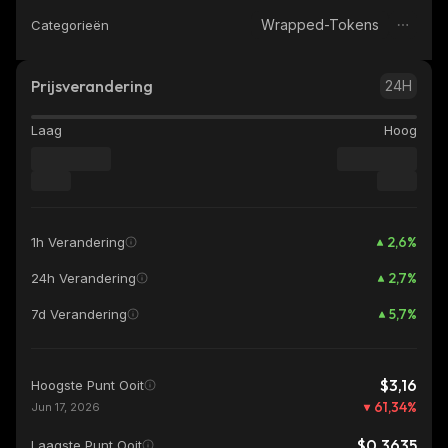
Wrapped-Tokens
Categorieën
Prijsverandering
24H
Laag
Hoog
2,6
%
1h Verandering
2,7
%
24h Verandering
5,7
%
7d Verandering
$3,16
Hoogste Punt Ooit
61,34
%
Jun 17, 2026
$0,3635
Laagste Punt Ooit