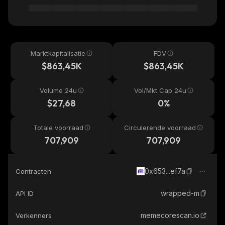
Marktkapitalisatie
FDV
$863,45K
$863,45K
Volume 24u
Vol/Mkt Cap 24u
$27,68
0%
Totale voorraad
Circulerende voorraad
707,909
707,909
0x653...ef7a
Contracten
wrapped-m
API ID
memecorescan.io
Verkenners