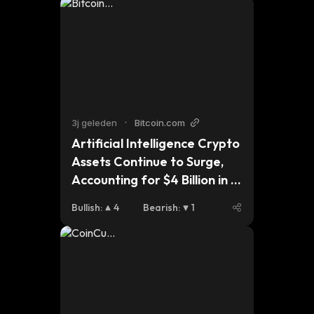
3j geleden
•
Bitcoin.com
Artificial Intelligence Crypto 
Assets Continue to Surge, 
Accounting for $4 Billion in 
Market Value
Bullish
:
4
Bearish
:
1