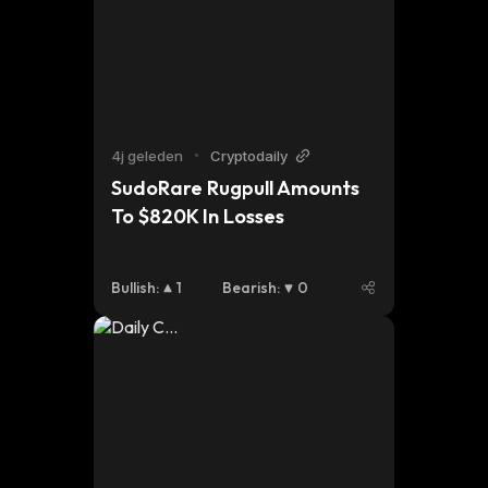
4j geleden
•
Cryptodaily
SudoRare Rugpull Amounts 
To $820K In Losses
Bullish
:
1
Bearish
:
0