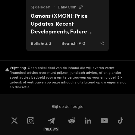
5j geleden
•
Daily Coin
0xmons (XMON): Price 
Updates, Recent 
Developments, Future 
Events, Community
Bullish
:
3
Bearish
:
0
Vrijwaring
.
Geen enkel deel van de inhoud die wij leveren vormt
financieel advies over munt prijzen, juridisch advies, of enig ander
soort advies bedoeld voor u om te vertrouwen op voor enig doel. Elk
gebruik of vertrouwen op onze inhoud is uitsluitend op uw eigen risico
en discretie.
Blijf op de hoogte
NIEUWS