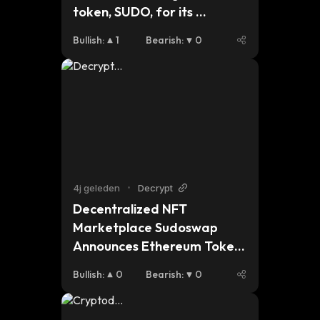
token, SUDO, for its 
community 
Bullish
:
1
Bearish
:
0
4j geleden
•
Decrypt
Decentralized NFT 
Marketplace Sudoswap 
Announces Ethereum Token 
Airdrop
Bullish
:
0
Bearish
:
0