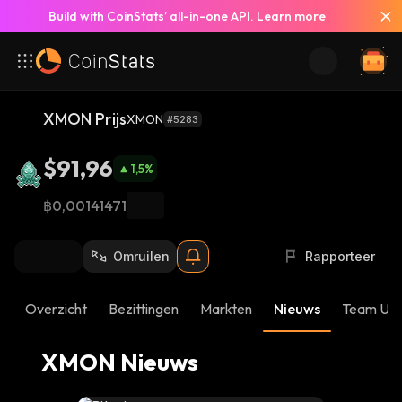
Build with CoinStats’ all-in-one API.
Learn more
Bekijk Al Het Nieuws
XMON Prijs
XMON
#5283
$91,96
1,5
%
฿0,00141471
Omruilen
Rapporteer
Overzicht
Bezittingen
Markten
Nieuws
Team Up
XMON Nieuws