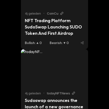
4j geleden
•
CoinCu
NFT Trading Platform 
SudoSwap Launching SUDO 
Token And First Airdrop
Bullish
:
0
Bearish
:
0
4j geleden
•
todayNFTNews
Sudoswap announces the 
launch of a new governance 