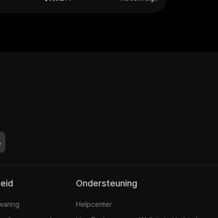
leid
Ondersteuning
jwaring
Helpcenter