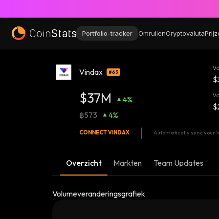
Portfolio-tracker
Omruilen
Cryptovaluta
Prij
V
Vindax
#63
$
$37M
V
4%
$
฿573
4%
CONNECT
VINDAX
Automatically sync your V
Overzicht
Markten
Team Updates
Volumeveranderingsgrafiek