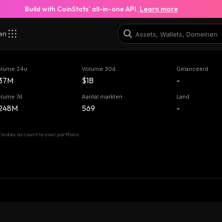
Build with CoinStats’ all-in-one API.
Learn more
zen
olume 24u
Volume 30d
Gelanceerd
37M
$1B
-
olume 7d
Aantal markten
Land
248M
569
-
indax account to your portfolio