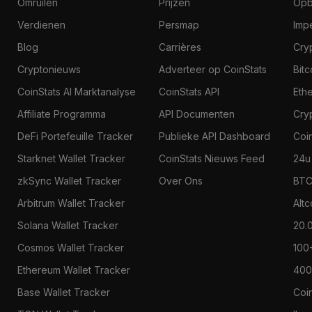
Omruilen
Prijzen
Opb
Verdienen
Persmap
Imp
Blog
Carrières
Cry
Cryptonieuws
Adverteer op CoinStats
Bit
CoinStats AI Marktanalyse
CoinStats API
Eth
Affiliate Programma
API Documenten
Cry
DeFi Portefeuille Tracker
Publieke API Dashboard
Coi
Starknet Wallet Tracker
CoinStats Nieuws Feed
24u
zkSync Wallet Tracker
Over Ons
BTC
Arbitrum Wallet Tracker
Alt
Solana Wallet Tracker
20.
Cosmos Wallet Tracker
100
Ethereum Wallet Tracker
400
Base Wallet Tracker
Coi