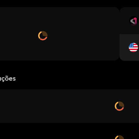
ações