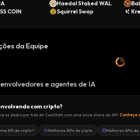
HA
Haedal Staked WAL
Bab
SS COIN
Squirrel Swap
Kr
ções da Equipe
envolvedores e agentes de IA
nvolvendo com cripto?
a os dados por trás do CoinStats com uma única chave de API.
Conheça a
uma API de cripto?
Melhores APIs de cripto
Melhores APIs de 