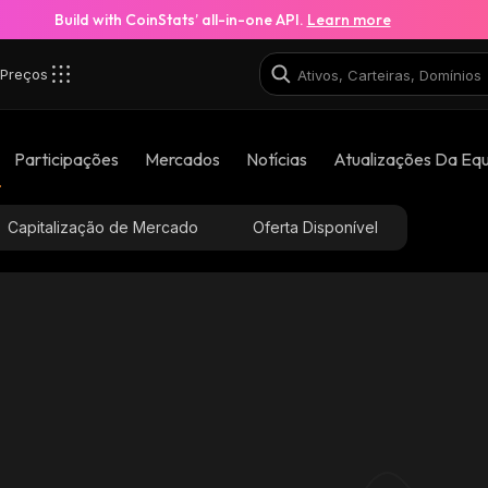
Build with CoinStats’ all-in-one API.
Learn more
Preços
Participações
Mercados
Notícias
Atualizações Da Eq
Capitalização de Mercado
Oferta Disponível