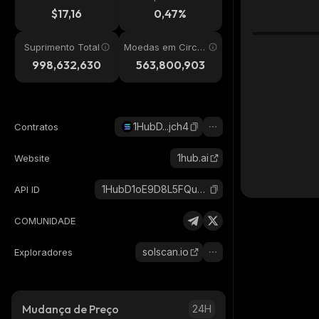
24h
$17,16
0,47%
Suprimento Total
Moedas em Circul
ação
998,632,630
563,800,903
1HubD...jch4
Contratos
1hub.ai
Website
1HubD1oE9D8L5FQuSBs8r8NTgL3BgMqK1nkDx6Bjch4_solana
API ID
COMUNIDADE
solscan.io
Exploradores
Mudança de Preço
24H