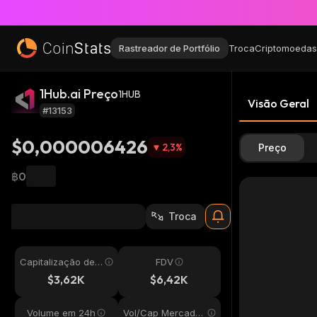
Rastreador de Portfólio
Troca
Criptomoedas
1Hub.ai Preço
1HUB
Visão Geral
#13153
$0,000006426
2,3
%
Preço
฿0
Troca
Capitalização de
FDV
Mercado
$3,62K
$6,42K
Volume em 24h
Vol/Cap Mercado