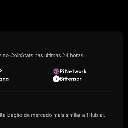
 no CoinStats nas últimas 24 horas.
P
Pi Network
lana
Bittensor
italização de mercado mais similar a 1Hub.ai.