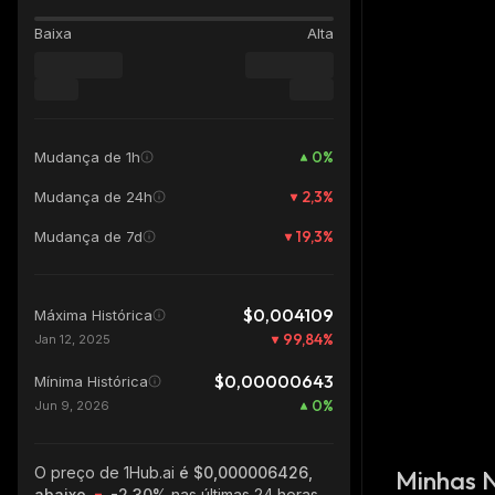
Baixa
Alta
0
%
Mudança de 1h
2,3
%
Mudança de 24h
19,3
%
Mudança de 7d
$0,004109
Máxima Histórica
99,84
%
Jan 12, 2025
$0,00000643
Mínima Histórica
0
%
Jun 9, 2026
O preço de 1Hub.ai
é $0,000006426,
Minhas 
abaixo
-2.30%
nas últimas 24 horas,