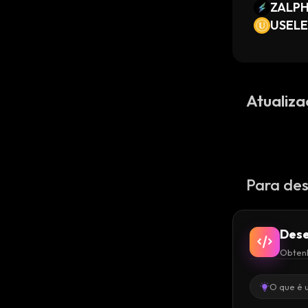
ZALP
USELE
Atualiza
Para des
Dese
Obtenh
O que é 