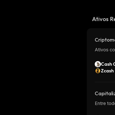
Ativos R
Criptom
Ativos co
Cash 
Zcash
Capital
Entre tod