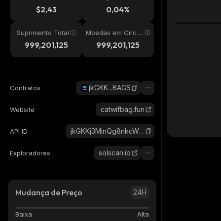
24h
$2,43
0,04%
Suprimento Total
Moedas em Circul
ação
999,201,125
999,201,125
jkGKK...BAGS
Contratos
catwifbag.fun
Website
jkGKKj3MinQg8nkcWZBid6XxeSnn75Xoy9AqkqLBAGS_solana
API ID
solscan.io
Exploradores
Mudança de Preço
24H
Baixa
Alta