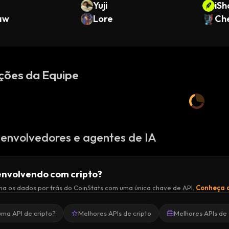
Yuji
iSh
aw
Lore
r E
Che
en
ções da Equipe
envolvedores e agentes de IA
nvolvendo com cripto?
a os dados por trás do CoinStats com uma única chave de API.
Conheça a
uma API de cripto?
Melhores APIs de cripto
Melhores APIs de 