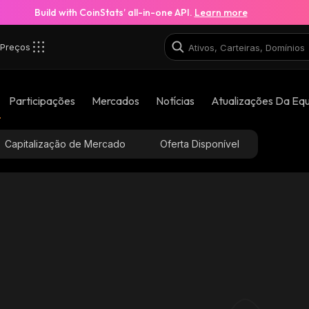
Build with CoinStats’ all-in-one API.
Learn more
Preços
Participações
Mercados
Notícias
Atualizações Da Eq
Capitalização de Mercado
Oferta Disponível