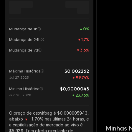
0
%
Mudança de 1h
1,7
%
Mudança de 24h
3,6
%
Mudança de 7d
$0,002262
Máxima Histórica
99,74
%
Jul 27, 2025
$0,0000048
Mínima Histórica
23,76
%
Jun 20, 2026
O preço de catwifbag
é $0,000005943,
abaixo
-1.70%
nas últimas 24 horas, e
a capitalização de mercado ao vivo é
Minhas 
$5.939
. Tem oferta circulante de