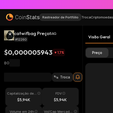
Rastreador de Portfólio
Troca
Criptomoedas
catwifbag Preço
BAG
Visão Geral
#12260
$0,000005943
1,7
%
Preço
฿0
Troca
Capitalização de
FDV
Mercado
$5,94K
$5,94K
Volume em 24h
Vol/Cap Mercado