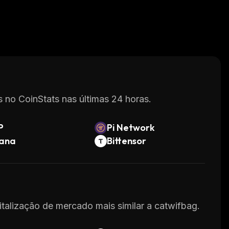
 no CoinStats nas últimas 24 horas.
P
Pi Network
lana
Bittensor
italização de mercado mais similar a catwifbag.