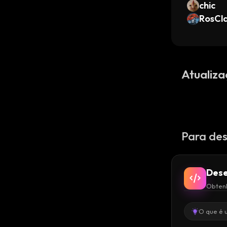
chic
RosCl
Atualiza
Para des
Dese
Obtenh
O que é 