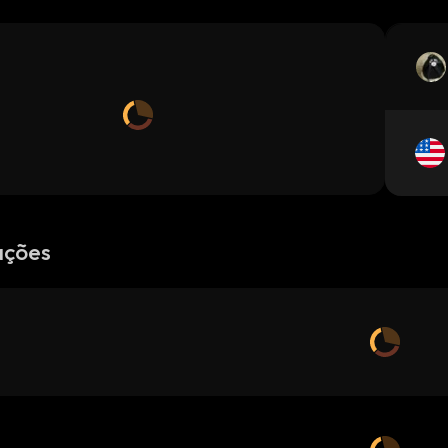
ações