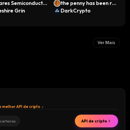
ares Semiconducto
the penny has been re
TF • Robinhood Tok
shire Grin
tired
DarkCrypto
Ver Mais
 melhor API de cripto
API de cripto
carteiras