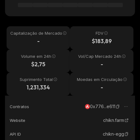
Capitalização de Mercado
FDV
-
$183,89
Volume em 24h
Vol/Cap Mercado 24h
$2,75
-
Suprimento Total
Moedas em Circulação
1,231,334
-
0x776...e611
Contratos
chikn.farm
Website
chikn-egg
API ID