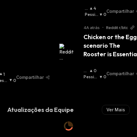
O
4
Compartilhar
Ti
Pessi
0
M
Mista
:
Is
4A atrás
•
Reddit r/btc
T
Chicken or the Egg 
A
:
scenario The 
Rooster is Essentia
Ot
0
Compartilhar
O
1
Im
Pessimi
0
Compartilhar
essi
0
Ist
Sta
:
ista
A
:
M
Atualizações da Equipe
Ver Mais