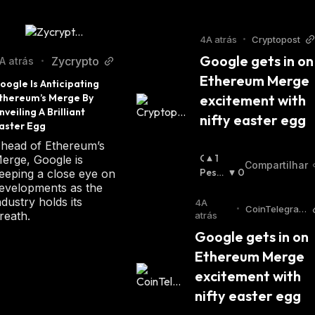
4A atrás
•
Cryptopost
Google gets in on 
Zycrypto
A atrás
•
Ethereum Merge 
oogle Is Anticipating 
thereum’s Merge By 
excitement with 
nveiling A Brilliant 
nifty easter egg
aster Egg
head of Ethereum’s
O
1
erge, Google is
Compartilhar
T
Pessi
0
eeping a close eye on
I
Mista
evelopments as the
M
:
ndustry holds its
4A
•
CoinTelegrap
I
reath.
atrás
h
S
Google gets in on 
T
Ethereum Merge 
A
:
excitement with 
nifty easter egg