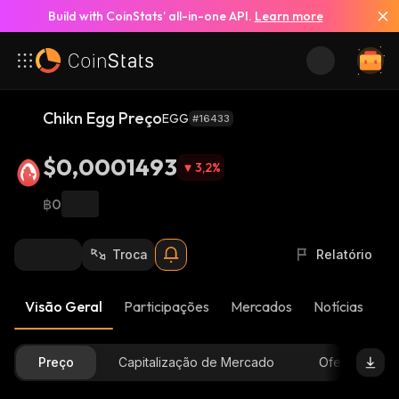
Build with CoinStats’ all-in-one API.
Learn more
Chikn Egg Preço
EGG
#16433
$0,0001493
3,2
%
฿0
Troca
Relatório
Visão Geral
Participações
Mercados
Notícias
At
Preço
Capitalização de Mercado
Oferta Dispon