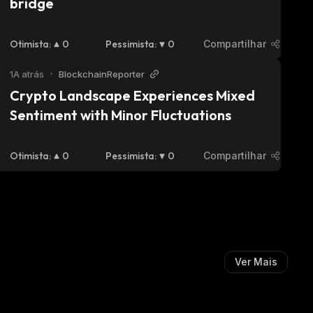
bridge 
Otimista
:
0
Pessimista
:
0
Compartilhar
1A atrás
•
BlockchainReporter
Crypto Landscape Experiences Mixed 
Sentiment with Minor Fluctuations
Otimista
:
0
Pessimista
:
0
Compartilhar
Ver Mais