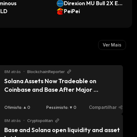
minous
Direxion MU Bull 2X ET
LD
F (bStocks Tokenized S
PeiPei
tock)
Ver Mais
8M atrás
•
BlockchainReporter
Solana Assets Now Tradeable on 
Coinbase and Base After Major 
Integration
Otimista
:
0
Pessimista
:
0
Compartilhar
8M atrás
•
Cryptopolitan
Base and Solana open liquidity and asset 