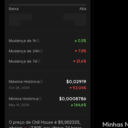
Baixa
Alta
0,5
%
Mudança de 1h
7,8
%
Mudança de 24h
21,6
%
Mudança de 7d
$0,02919
Máxima Histórica
92,04
%
Oct 28, 2025
$0,0008786
Mínima Histórica
164,6
%
May 14, 2025
O preço de Chill House
é $0,002325,
Minhas 
abaixo
-7.80%
nas últimas 24 horas,