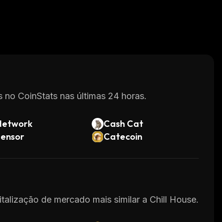
 no CoinStats nas últimas 24 horas.
Network
Cash Cat
tensor
Catecoin
italização de mercado mais similar a Chill House.