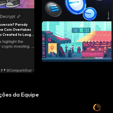
Decrypt
usecoin? Parody 
e Coin Overtakes 
s Created to Laugh 
highlight the 
 crypto investing. 
n Chillhouse 
usecoin and aiming 
 next.
P
0
Compartilhar
E
S
S
I
ções da Equipe
M
I
S
T