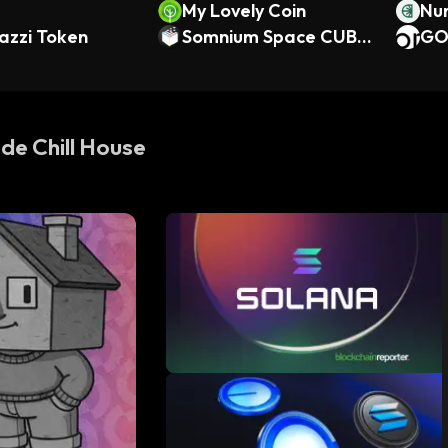
My Lovely Coin
Nu
azzi Token
Somnium Space CUBE
GO
s
 de Chill House