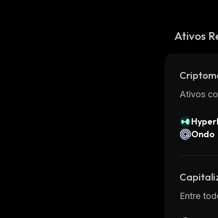
Ativos R
Criptom
Ativos co
Hyperl
Ondo
Capital
Entre tod