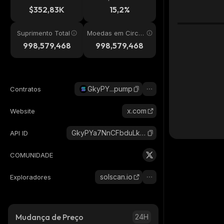
24h
$352,83K
15,2%
Suprimento Total
Moedas em Circul
ação
998,579,468
998,579,468
GkyPY...pump
Contratos
x.com
Website
GkyPYa7NnCFbduLknCfBfP7p8564X1VZhwZYJ6CZpump_solana
API ID
COMUNIDADE
solscan.io
Exploradores
Mudança de Preço
24H