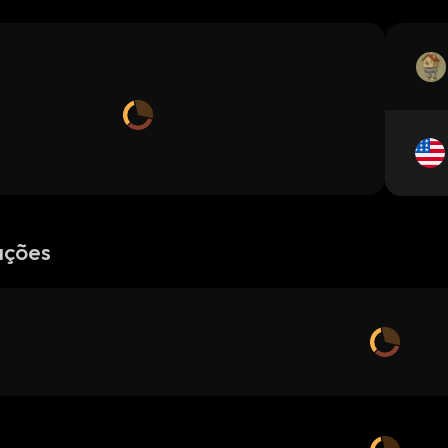
ações