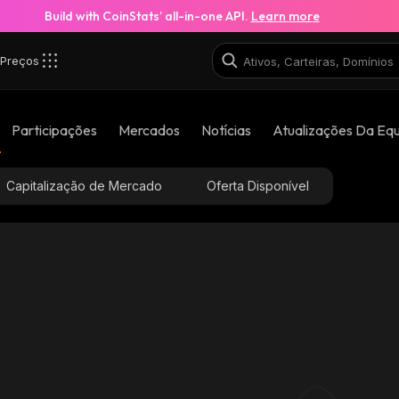
Build with CoinStats’ all-in-one API.
Learn more
Preços
Participações
Mercados
Notícias
Atualizações Da Eq
Capitalização de Mercado
Oferta Disponível