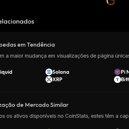
elacionados
oedas em Tendência
m a maior mudança em visualizações de página únicas
iquid
Solana
Pi 
XRP
Bit
ização de Mercado Similar
os os ativos disponíveis no CoinStats, estes têm a cap