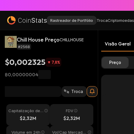
Rastreador de Portfólio
Troca
Criptomoedas
Chill House Preço
CHILLHOUSE
Visão Geral
#2568
$0,002325
7,8
%
Preço
฿0,00000004
Troca
Capitalização de
FDV
Mercado
$2,32M
$2,32M
Volume em 24h
Vol/Cap Mercado