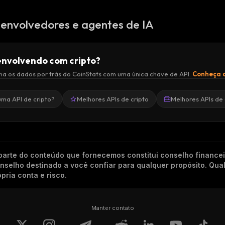
A
:
envolvedores e agentes de IA
nvolvendo com cripto?
a os dados por trás do CoinStats com uma única chave de API.
Conheça a
uma API de cripto?
Melhores APIs de cripto
Melhores APIs de 
arte do conteúdo que fornecemos constitui conselho finance
conselho destinado a você confiar para qualquer propósito. Qu
pria conta e risco.
Manter contato