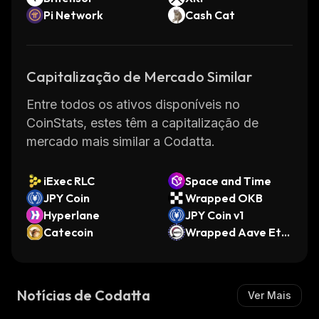
Pi Network
Cash Cat
Capitalização de Mercado Similar
Entre todos os ativos disponíveis no
CoinStats, estes têm a capitalização de
mercado mais similar a Codatta.
iExec RLC
Space and Time
JPY Coin
Wrapped OKB
Hyperlane
JPY Coin v1
Catecoin
Wrapped Aave Eth
ereum WETH
Notícias de Codatta
Ver Mais