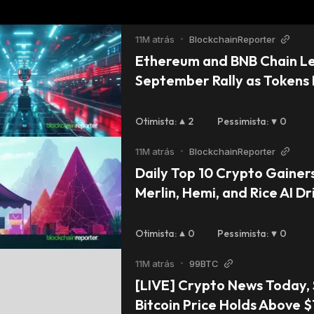
11M atrás
•
BlockchainReporter
Ethereum and BNB Chain Le
September Rally as Tokens 
Digit Gains As of Septemb
Otimista
:
2
Pessimista
:
0
11M atrás
•
BlockchainReporter
Daily Top 10 Crypto Gainers:
Merlin, Hemi, and Rice AI 
Otimista
:
0
Pessimista
:
0
11M atrás
•
99BTC
[LIVE] Crypto News Today, S
Bitcoin Price Holds Above $