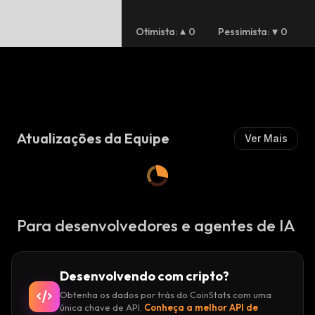
Trump’s WLFI Launches On M
Exchanges – Best Crypto to
Otimista
:
0
Pessimista
:
0
har
Atualizações da Equipe
Ver Mais
Para desenvolvedores e agentes de IA
Desenvolvendo com cripto?
Obtenha os dados por trás do CoinStats com uma
única chave de API.
Conheça a melhor API de