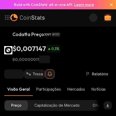
Build with CoinStats’ all-in-one API.
Learn more
Codatta Preço
XNY
#1111
$0,007147
0,3
%
฿0,00000011
Troca
Relatório
Visão Geral
Participações
Mercados
Notícias
At
Preço
Capitalização de Mercado
Oferta Dispon