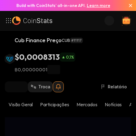
Build with CoinStats’ all-in-one API.
Learn more
Cub Finance Preço
CUB
#11117
$0,0008313
0,1
%
฿0,00000001
Troca
Relatório
Visão Geral
Participações
Mercados
Notícias
Atu