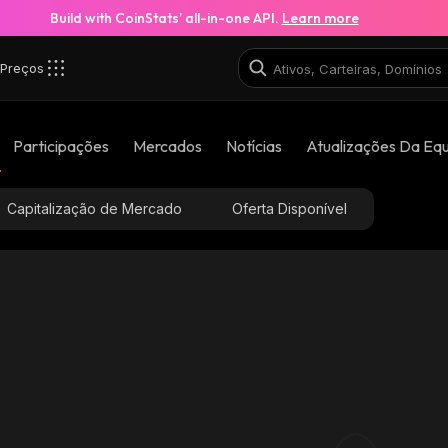
Build with CoinStats’ all-in-one API.
Learn more
Preços
Participações
Mercados
Notícias
Atualizações Da Eq
Capitalização de Mercado
Oferta Disponível