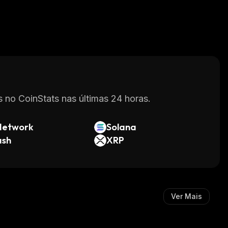
 no CoinStats nas últimas 24 horas.
Network
Solana
ash
XRP
Ver Mais