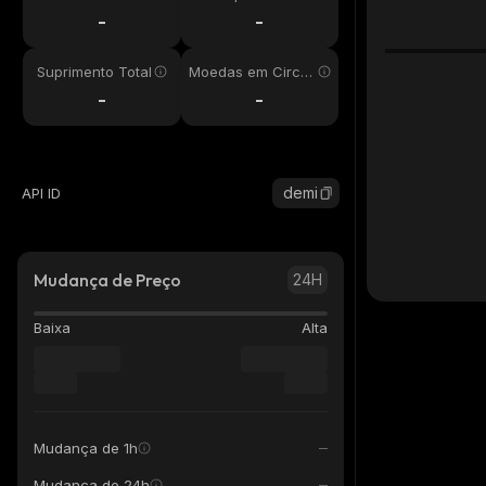
24h
-
-
Suprimento Total
Moedas em Circul
ação
-
-
demi
API ID
Mudança de Preço
24H
Baixa
Alta
Mudança de 1h
Mudança de 24h