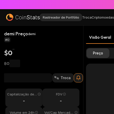
Rastreador de Portfólio
Troca
Criptomoedas
demi Preço
demi
Visão Geral
#0
$0
Preço
฿0
Troca
Capitalização de
FDV
Mercado
-
-
Volume em 24h
Vol/Cap Mercado