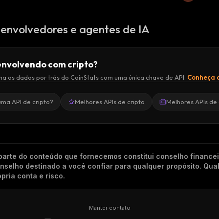
envolvedores e agentes de IA
nvolvendo com cripto?
a os dados por trás do CoinStats com uma única chave de API.
Conheça a
uma API de cripto?
Melhores APIs de cripto
Melhores APIs de 
arte do conteúdo que fornecemos constitui conselho finance
conselho destinado a você confiar para qualquer propósito. Qu
pria conta e risco.
Manter contato