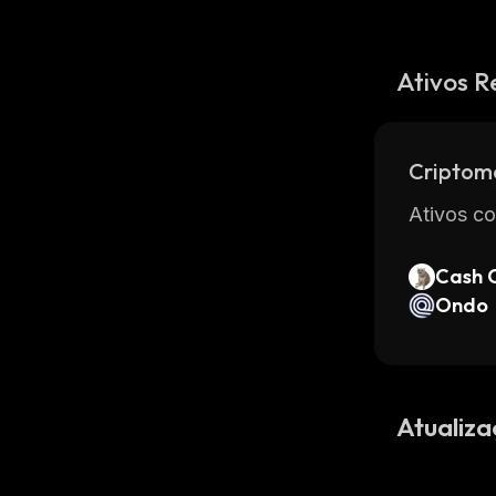
Ativos R
Criptom
Ativos co
Cash 
Ondo
Atualiza