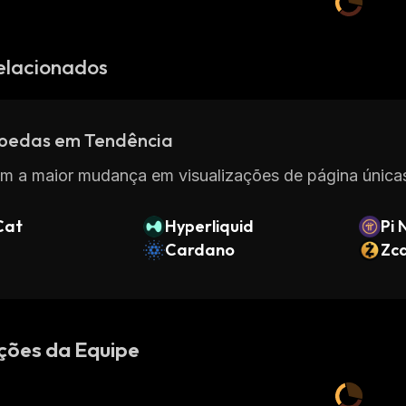
elacionados
oedas em Tendência
m a maior mudança em visualizações de página únicas
Cat
Hyperliquid
Pi 
Cardano
Zc
ções da Equipe