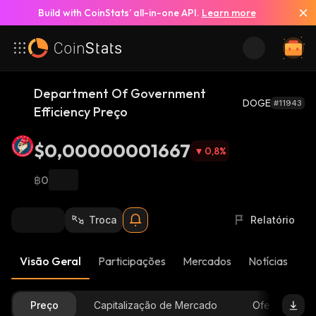
Build with CoinStats’ all-in-one API.
Learn more
Department Of Government
DOGE
#11943
Efficiency Preço
$0,00000001667
0,8
%
฿0
Troca
Relatório
Visão Geral
Participações
Mercados
Notícias
At
Preço
Capitalização de Mercado
Oferta Dispon