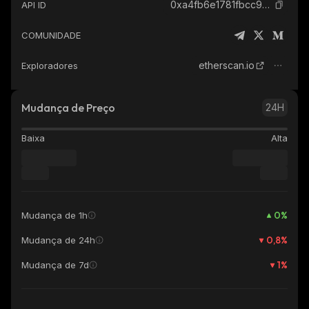
0xa4fb6e1781fbcc921df51352af4cc83ff6c1308f_ethereum
API ID
COMUNIDADE
etherscan.io
Exploradores
Mudança de Preço
24H
Baixa
Alta
0
%
Mudança de 1h
0,8
%
Mudança de 24h
1
%
Mudança de 7d