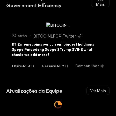
Government Efficiency
Mais
BITCOINLFG® Twitter
2A atrás
•
RT @memecoins: our current biggest holdings: 
$pepe #moodeng $doge $Trump $VINE what 
should we add more?
Otimista
:
0
Pessimista
:
0
Compartilhar
Atualizações da Equipe
Ver Mais