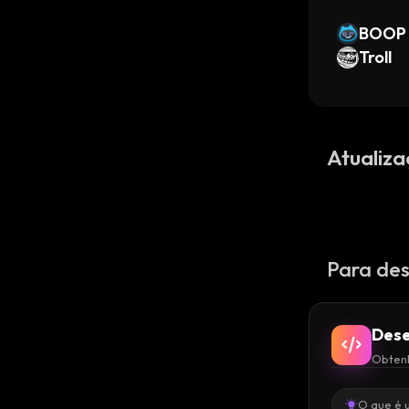
BOOP
Troll
Atualiza
Para des
Dese
Obtenh
O que é 