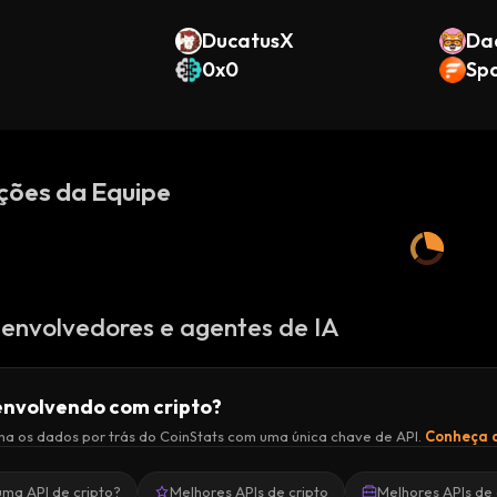
DucatusX
Da
0x0
Sp
ções da Equipe
envolvedores e agentes de IA
nvolvendo com cripto?
a os dados por trás do CoinStats com uma única chave de API.
Conheça a
uma API de cripto?
Melhores APIs de cripto
Melhores APIs de 