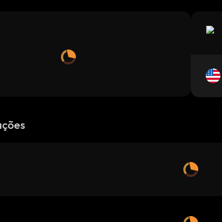
ações