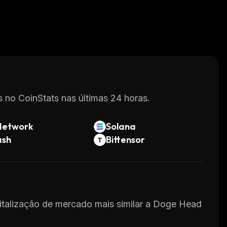
 no CoinStats nas últimas 24 horas.
Network
Solana
ash
Bittensor
pitalização de mercado mais similar a Doge Head