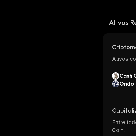
Ativos R
Criptom
Ativos co
Cash 
Ondo
Capital
Entre tod
Coin.