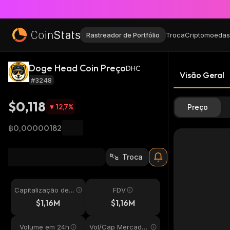
Rastreador de Portfólio
Troca
Criptomoedas
Doge Head Coin Preço
DHC
Visão Geral
#3248
$0,118
12,7
%
Preço
฿0,00000182
Troca
Capitalização de
FDV
Mercado
$1,16M
$1,16M
Volume em 24h
Vol/Cap Mercado