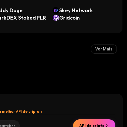
ddy Doge
Skey Network
arkDEX Staked FLR
Gridcoin
Ver Mais
 melhor API de cripto
API de cripto
carteiras