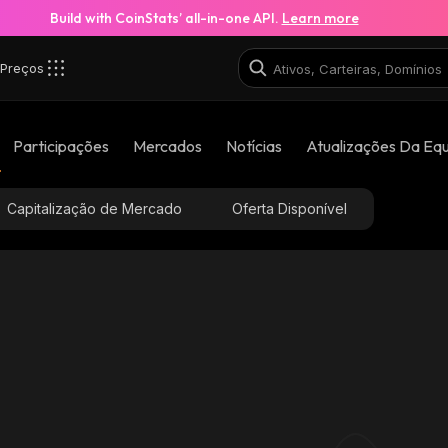
Build with CoinStats’ all-in-one API.
Learn more
Preços
Participações
Mercados
Notícias
Atualizações Da Eq
Capitalização de Mercado
Oferta Disponível