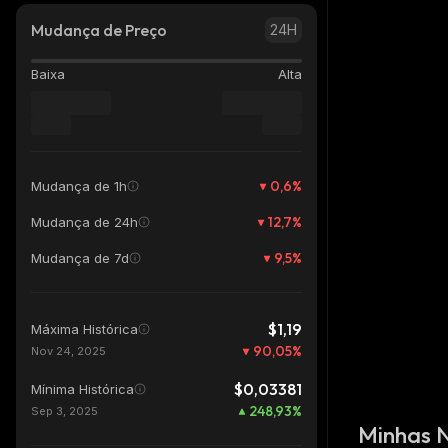
Mudança de Preço
24H
Baixa
Alta
0,6
%
Mudança de 1h
12,7
%
Mudança de 24h
9,5
%
Mudança de 7d
$1,19
Máxima Histórica
90,05
%
Nov 24, 2025
$0,03381
Mínima Histórica
248,93
%
Sep 3, 2025
Minhas 