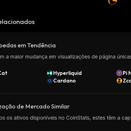
elacionados
oedas em Tendência
m a maior mudança em visualizações de página únicas
Cat
Hyperliquid
Pi 
Cardano
Zc
ização de Mercado Similar
os os ativos disponíveis no CoinStats, estes têm a ca