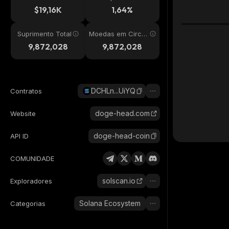
24h
$19,16K
1,64%
Suprimento Total
Moedas em Circul
ação
9,872,028
9,872,028
DCHLn...UiYQ
Contratos
doge-head.com
Website
doge-head-coin
API ID
COMUNIDADE
solscan.io
Exploradores
Solana Ecosystem
Categorias