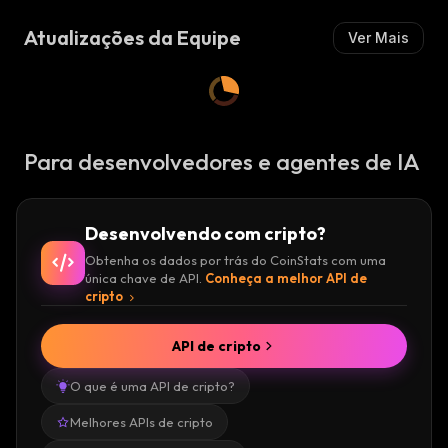
I
S
Atualizações da Equipe
Ver Mais
T
A
:
Para desenvolvedores e agentes de IA
Desenvolvendo com cripto?
Obtenha os dados por trás do CoinStats com uma
única chave de API.
Conheça a melhor API de
cripto
API de cripto
O que é uma API de cripto?
Melhores APIs de cripto