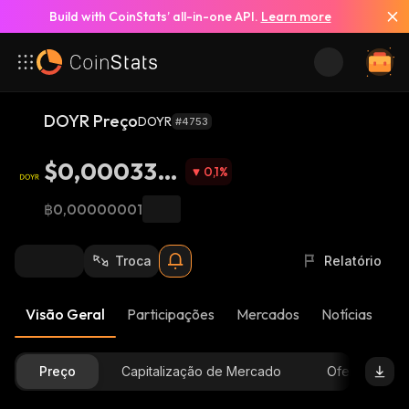
Build with CoinStats’ all-in-one API.
Learn more
DOYR Preço
DOYR
#4753
$0,000338
0,1
%
4
฿0,00000001
Troca
Relatório
Visão Geral
Participações
Mercados
Notícias
At
Preço
Capitalização de Mercado
Oferta Dispon