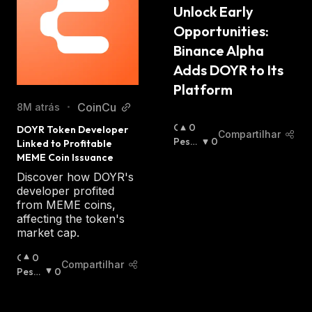
Unlock Early 
Opportunities: 
Binance Alpha 
Adds DOYR to Its 
Platform
CoinCu
8M atrás
•
O
0
DOYR Token Developer 
Compartilhar
T
Pessi
0
Linked to Profitable 
I
Mista
MEME Coin Issuance
M
:
Discover how DOYR's
I
developer profited
S
from MEME coins,
T
affecting the token's
A
market cap.
:
O
0
Compartilhar
T
Pessi
0
I
Mista
M
: