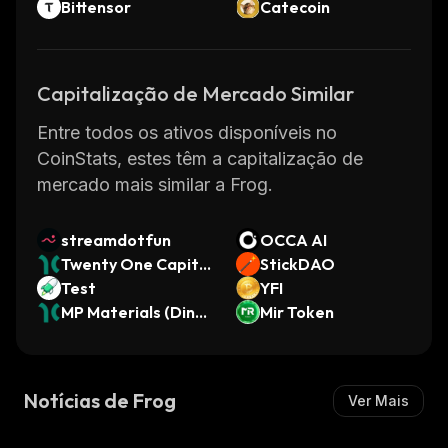
Bittensor
Catecoin
Capitalização de Mercado Similar
Entre todos os ativos disponíveis no
CoinStats, estes têm a capitalização de
mercado mais similar a Frog.
streamdotfun
OCCA AI
Twenty One Capita
StickDAO
l (Dinari Tokenized
Test
YFI
Stock)
MP Materials (Dinar
Mir Token
i Tokenized Stock)
Notícias de Frog
Ver Mais