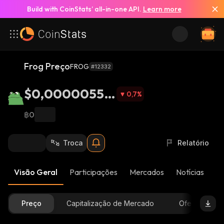
Build with CoinStats’ all-in-one API.
Learn more
Frog Preço
FROG
#12332
$0,00000554
0,7
%
6
฿0
Troca
Relatório
Visão Geral
Participações
Mercados
Notícias
At
Preço
Capitalização de Mercado
Oferta Dispon