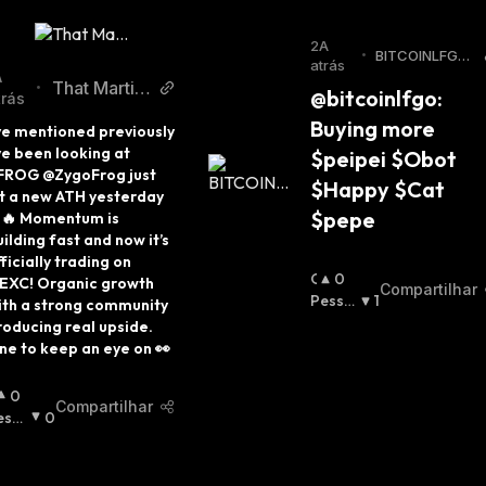
2A
•
BITCOINLFG®
atrás
Twitter
A
That Martini
•
@bitcoinlfgo: 
trás
Guy Twitter
Buying more 
’ve mentioned previously 
ve been looking at 
$peipei $Obot 
FROG @ZygoFrog just 
$Happy $Cat 
it a new ATH yesterday 
$pepe
🔥 Momentum is 
ilding fast and now it’s 
ficially trading on 
O
0
EXC! Organic growth 
Compartilhar
T
Pessi
1
ith a strong community 
I
Mista
:
roducing real upside. 
M
ne to keep an eye on 👀
I
S
0
Compartilhar
T
essi
0
A
ista
: