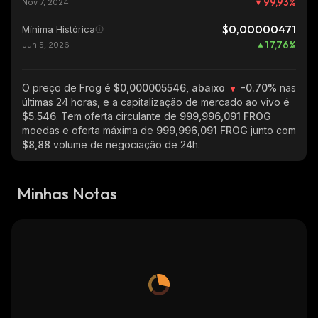
99,93
%
Nov 7, 2024
$0,00000471
Mínima Histórica
17,76
%
Jun 5, 2026
O preço de Frog
é $0,000005546, abaixo
-0.70%
nas
últimas 24 horas, e a capitalização de mercado ao vivo é
$5.546
. Tem oferta circulante de
999,996,091 FROG
moedas e oferta máxima de
999,996,091 FROG
junto com
$8,88
volume de negociação de 24h.
Minhas Notas