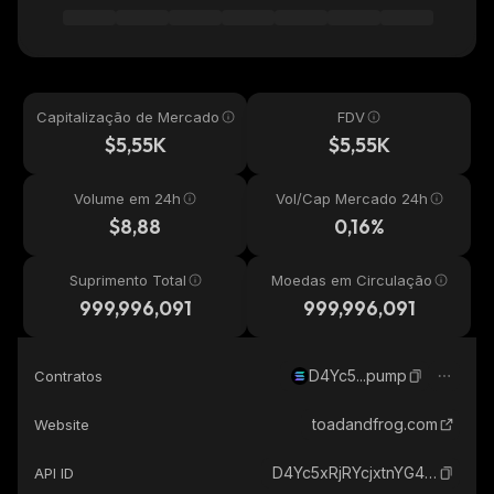
Capitalização de Mercado
FDV
$5,55K
$5,55K
Volume em 24h
Vol/Cap Mercado 24h
$8,88
0,16%
Suprimento Total
Moedas em Circulação
999,996,091
999,996,091
D4Yc5...pump
Contratos
toadandfrog.com
Website
D4Yc5xRjRYcjxtnYG4Ay3mKLYMMF91RBnbuoKk7cpump_solana
API ID