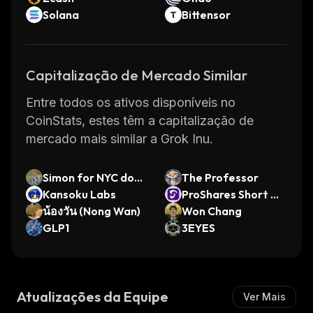
Solana
Bittensor
Capitalização de Mercado Similar
Entre todos os ativos disponíveis no
CoinStats, estes têm a capitalização de
mercado mais similar a Grok Inu.
Simon for NYC dog
The Professor
Mayor
Kansoku Labs
ProShares Short Q
น้องวัน (Nong Wan)
QQ (Ondo Tokeniz
Won Chang
GLP1
ed)
3EYES
Atualizações da Equipe
Ver Mais