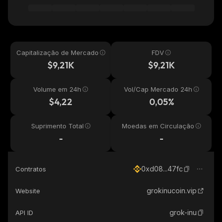
Capitalização de Mercado
FDV
$9,21K
$9,21K
Volume em 24h
Vol/Cap Mercado 24h
$4,22
0,05%
Suprimento Total
Moedas em Circulação
-
-
0xd08...47fc
Contratos
grokinucoin.vip
Website
grok-inu
API ID