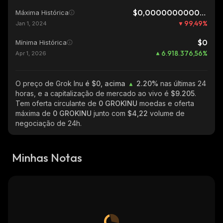
$0,0000000000044
Máxima Histórica
99,49
%
Jan 1, 2024
$0
Mínima Histórica
6.918.376,56
%
Apr 1, 2026
O preço de Grok Inu
é $0, acima
2.20%
nas últimas 24
horas, e a capitalização de mercado ao vivo é
$9.205
.
Tem oferta circulante de
0 GROKINU
moedas e oferta
máxima de
0 GROKINU
junto com
$4,22
volume de
negociação de 24h.
Minhas Notas