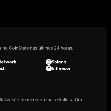
 no CoinStats nas últimas 24 horas.
Network
Solana
ash
Bittensor
talização de mercado mais similar a Grrr.