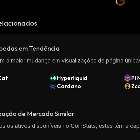
elacionados
oedas em Tendência
m a maior mudança em visualizações de página únicas
Cat
Hyperliquid
Pi 
Cardano
Zc
ização de Mercado Similar
os os ativos disponíveis no CoinStats, estes têm a capi