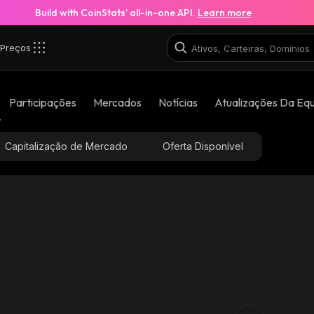
Build with CoinStats’ all-in-one API.
Learn more
Preços
Participações
Mercados
Notícias
Atualizações Da Eq
Capitalização de Mercado
Oferta Disponível