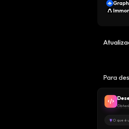
Graph
Immor
Atualiza
Para des
Dese
Obtenh
O que é 