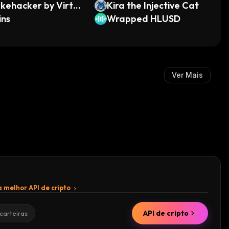
kehacker by Virtu
Kira the Injective Cat
ins
Wrapped HLUSD
Ver Mais
 melhor API de cripto
API de cripto
carteiras