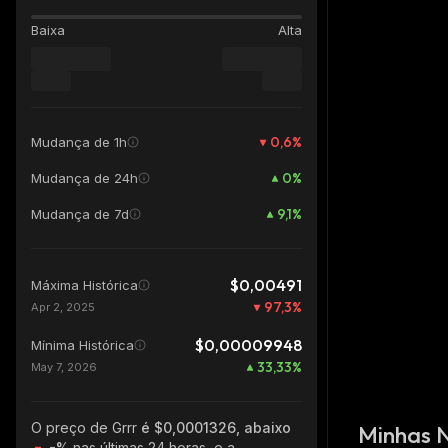
Baixa
Alta
0,6
%
Mudança de 1h
0
%
Mudança de 24h
9,1
%
Mudança de 7d
$0,00491
Máxima Histórica
97,3
%
Apr 2, 2025
$0,00009948
Mínima Histórica
33,33
%
May 7, 2026
O preço de Grrr
é $0,0001326, abaixo
Minhas 
-%
nas últimas 24 horas, e a