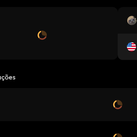
ações