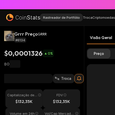
Rastreador de Portfólio
Troca
Criptomoedas
Grrr Preço
GRRR
Visão Geral
#6134
$0,0001326
0
%
Preço
฿0
Troca
Capitalização de
FDV
Mercado
$132,35K
$132,35K
Volume em 24h
Vol/Cap Mercado