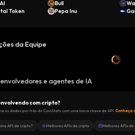
AI
Bull
Wa
tal Token
Pepa Inu
als
Ga
ções da Equipe
envolvedores e agentes de IA
nvolvendo com cripto?
a os dados por trás do CoinStats com uma única chave de API.
Conheça a
uma API de cripto?
Melhores APIs de cripto
Melhores APIs de 