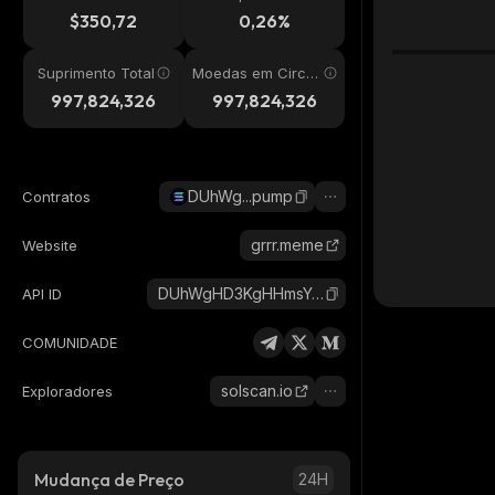
24h
$350,72
0,26%
Suprimento Total
Moedas em Circul
ação
997,824,326
997,824,326
DUhWg...pump
Contratos
grrr.meme
Website
DUhWgHD3KgHHmsYdQdJHDv359bySNzigYcqJ45Gcpump_solana
API ID
COMUNIDADE
solscan.io
Exploradores
Mudança de Preço
24H