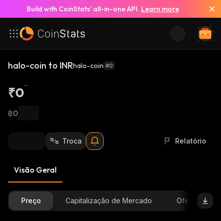
Build with CoinStats’ all-in-one API.
Learn more
halo-coin to INR
halo-coin
#0
₹0
฿0
Troca
Relatório
Visão Geral
Preço
Capitalização de Mercado
Oferta Dispon