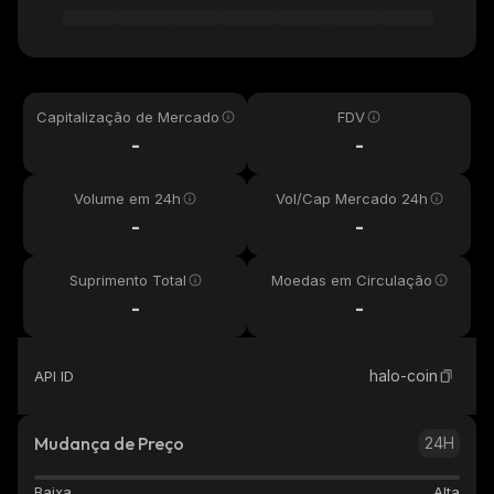
Capitalização de Mercado
FDV
-
-
Volume em 24h
Vol/Cap Mercado 24h
-
-
Suprimento Total
Moedas em Circulação
-
-
halo-coin
API ID
Mudança de Preço
24H
Baixa
Alta