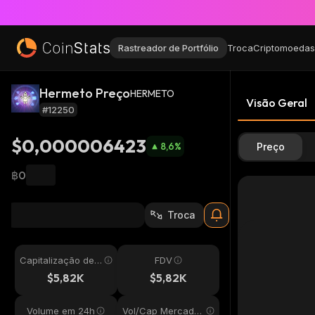
Rastreador de Portfólio
Troca
Criptomoedas
Hermeto Preço
HERMETO
Visão Geral
#12250
$0,000006423
8,6
%
Preço
฿0
Troca
Capitalização de
FDV
Mercado
$5,82K
$5,82K
Volume em 24h
Vol/Cap Mercado