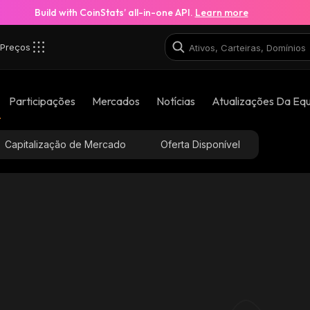
Build with CoinStats’ all-in-one API.
Learn more
Preços
Participações
Mercados
Notícias
Atualizações Da Eq
Capitalização de Mercado
Oferta Disponível