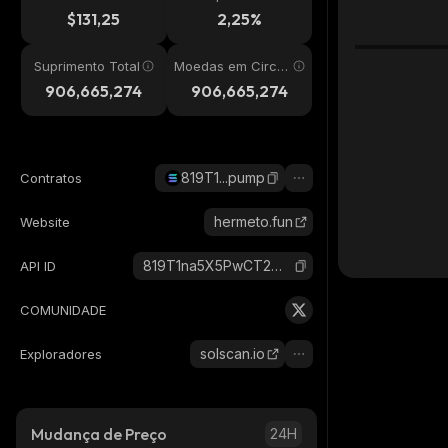
24h
$131,25
2,25%
Suprimento Total
Moedas em Circul
ação
906,665,274
906,665,274
819T1...pump
Contratos
hermeto.fun
Website
819T1na5X5PwCT2WP6ahrjoAhZuiQXKZTs4zuquQpump_solana
API ID
COMUNIDADE
solscan.io
Exploradores
Mudança de Preço
24H