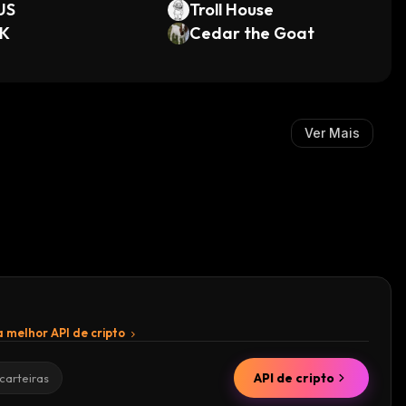
US
Troll House
K
Cedar the Goat
Ver Mais
 melhor API de cripto
API de cripto
carteiras