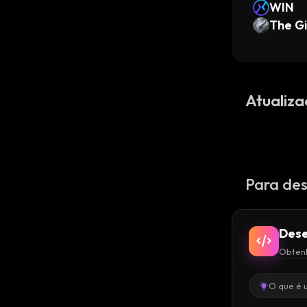
WIN
The Gi
Atualiza
Para des
Dese
Obtenh
O que é 