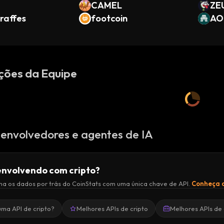
CAMEL
ZE
raffes
footcoin
AO
ções da Equipe
envolvedores e agentes de IA
nvolvendo com cripto?
a os dados por trás do CoinStats com uma única chave de API.
Conheça a
uma API de cripto?
Melhores APIs de cripto
Melhores APIs de 