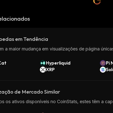
elacionados
oedas em Tendência
m a maior mudança em visualizações de página únicas
Cat
Hyperliquid
Pi 
XRP
So
ização de Mercado Similar
os os ativos disponíveis no CoinStats, estes têm a ca