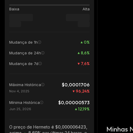
Baixa
Alta
0
%
Mudança de 1h
8,6
%
Mudança de 24h
7,6
%
Mudança de 7d
$0,0001706
Máxima Histórica
96,24
%
Nov 4, 2025
$0,00000573
Mínima Histórica
12,19
%
Jun 25, 2026
O preço de Hermeto
é $0,000006423,
Minhas 
acima
8.60%
nas últimas 24 horas, e