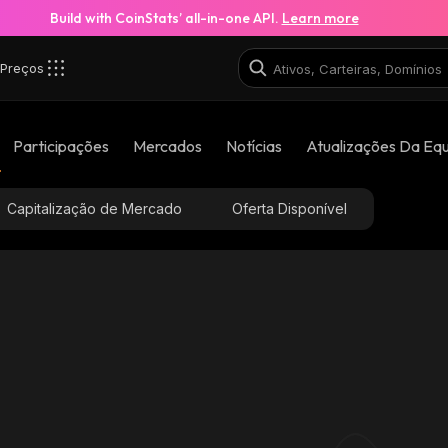
Build with CoinStats’ all-in-one API.
Learn more
Preços
Participações
Mercados
Notícias
Atualizações Da Eq
Capitalização de Mercado
Oferta Disponível