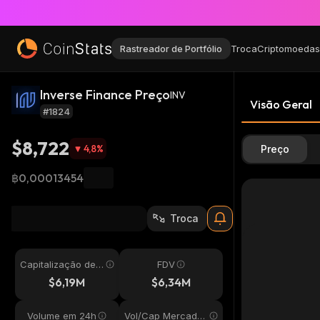
Rastreador de Portfólio
Troca
Criptomoedas
Inverse Finance Preço
INV
Visão Geral
#1824
$8,722
4,8
%
Preço
฿0,00013454
Troca
Capitalização de
FDV
Mercado
$6,19M
$6,34M
Volume em 24h
Vol/Cap Mercado