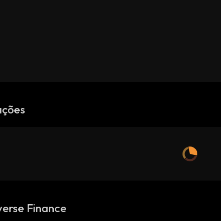
ações
verse Finance