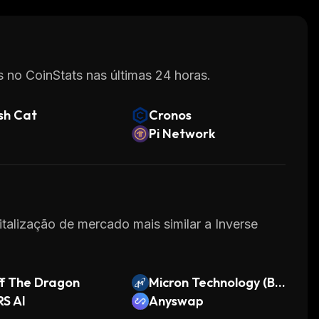
cryptocurrencies. Its user-friendly interface
.
 no CoinStats nas últimas 24 horas.
sh Cat
Cronos
Pi Network
italização de mercado mais similar a Inverse
f The Dragon
Micron Technology (Ba
S AI
ckpack Securities)
Anyswap