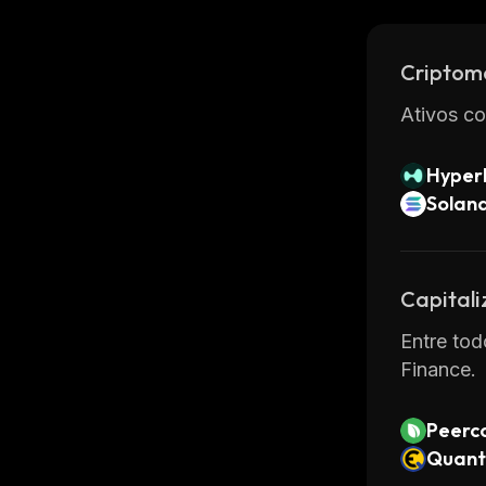
without n
makes it 
Criptom
For more in
Ativos co
Hyperl
Solan
Capital
Entre tod
Finance.
Peerc
Quant