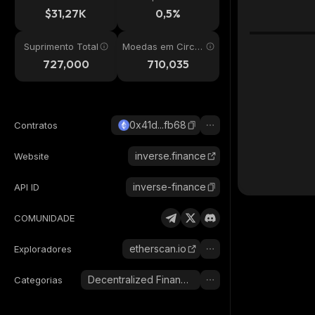
24h
$31,27K
0,5%
Suprimento Total
Moedas em Circul
ação
727,000
710,035
0x41d...fb68
Contratos
inverse.finance
Website
inverse-finance
API ID
COMUNIDADE
etherscan.io
Exploradores
Decentralized Finance (DeFi)
Categorias