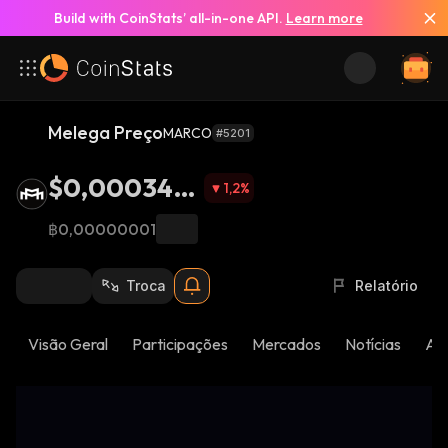
Build with CoinStats’ all-in-one API.
Learn more
Melega Preço
MARCO
#5201
$0,000340
1,2
%
5
฿0,00000001
Troca
Relatório
Visão Geral
Participações
Mercados
Notícias
Atu