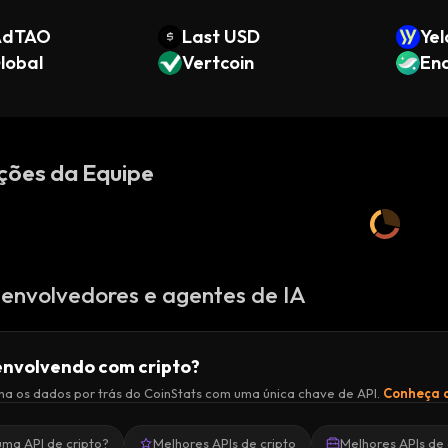
AdTAO
Last USD
Yel
lobal
Vertcoin
End
ções da Equipe
envolvedores e agentes de IA
nvolvendo com cripto?
a os dados por trás do CoinStats com uma única chave de API.
Conheça a
uma API de cripto?
Melhores APIs de cripto
Melhores APIs de 