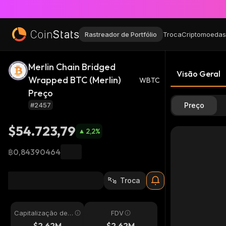
Rastreador de Portfólio
Troca
Criptomoedas
Merlin Chain Bridged
Visão Geral
Wrapped BTC (Merlin)
WBTC
Preço
#2457
Preço
$54.723,79
2,2
%
฿0,84390464
Troca
Capitalização de
FDV
Mercado
$2,62M
$2,62M