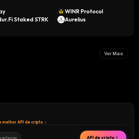
ay
WINR Protocol
ur.Fi Staked STRK
Aurelius
Ver Mais
 melhor API de cripto
API de cripto
carteiras