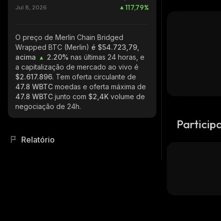
117,79
%
Jul 8, 2026
O preço de Merlin Chain Bridged
Wrapped BTC (Merlin)
é $54.723,79,
acima
2.20%
nas últimas 24 horas, e
a capitalização de mercado ao vivo é
$2.617.896
. Tem oferta circulante de
47.8 WBTC
moedas e oferta máxima de
47.8 WBTC
junto com
$2,4K
volume de
negociação de 24h.
Particip
Relatório