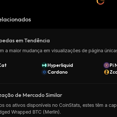
elacionados
oedas em Tendência
m a maior mudança em visualizações de página únicas
Cat
Hyperliquid
Pi 
Cardano
Zc
ização de Mercado Similar
os os ativos disponíveis no CoinStats, estes têm a cap
idged Wrapped BTC (Merlin).