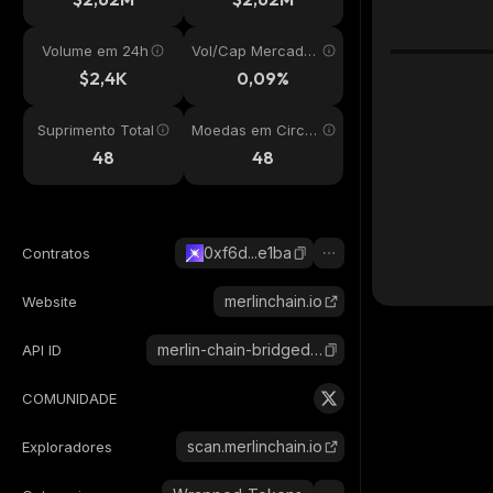
Volume em 24h
Vol/Cap Mercado
24h
$2,4K
0,09%
Suprimento Total
Moedas em Circul
ação
48
48
0xf6d...e1ba
Contratos
merlinchain.io
Website
merlin-chain-bridged-wrapped-btc-merlin
API ID
COMUNIDADE
scan.merlinchain.io
Exploradores