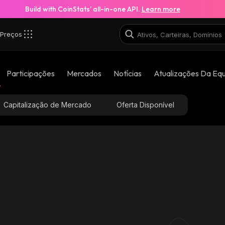
Build with CoinStats’ all-in-one API.
Learn more
Preços
Participações
Mercados
Notícias
Atualizações Da Eq
Capitalização de Mercado
Oferta Disponível