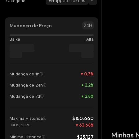
Wrapped-Tokens
Categorias
Mudança de Preço
24H
Baixa
Alta
0,3
%
Mudança de 1h
2,2
%
Mudança de 24h
2,8
%
Mudança de 7d
$150.660
Máxima Histórica
63,68
%
Jul 15, 2026
Minhas 
$25.127
Mínima Histórica