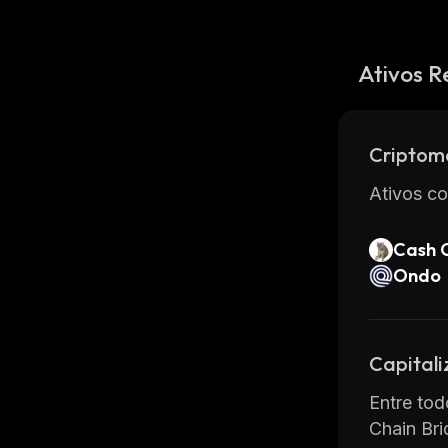
Ativos R
Criptom
Ativos co
Cash 
Ondo
Capital
Entre tod
Chain Br