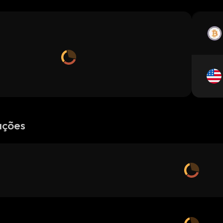
ações