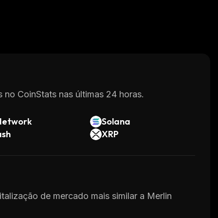
 no CoinStats nas últimas 24 horas.
Network
Solana
ash
XRP
italização de mercado mais similar a Merlin