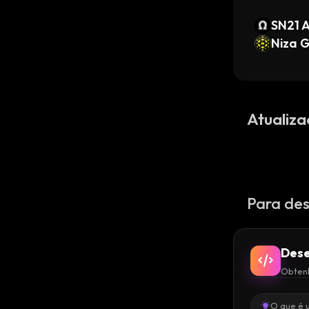
SN21 
Niza G
Atualiza
Para des
Dese
Obtenh
O que é 