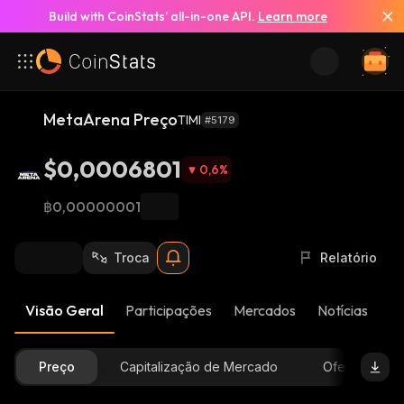
Build with CoinStats’ all-in-one API.
Learn more
MetaArena Preço
TIMI
#5179
$0,0006801
0,6
%
฿0,00000001
Troca
Relatório
Visão Geral
Participações
Mercados
Notícias
At
Preço
Capitalização de Mercado
Oferta Dispon