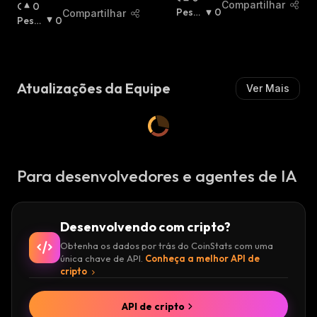
Compartilhar
O
0
T
Pessi
0
Compartilhar
T
Pessi
0
I
Mista
I
Mista
M
:
M
:
I
I
S
S
T
Atualizações da Equipe
Ver Mais
T
A
A
:
:
Para desenvolvedores e agentes de IA
Desenvolvendo com cripto?
Obtenha os dados por trás do CoinStats com uma
única chave de API.
Conheça a melhor API de
cripto
API de cripto