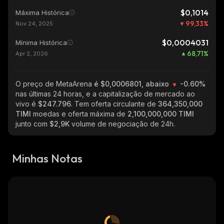
$0,1014
Máxima Histórica
99,33
%
Nov 24, 2025
$0,0004031
Mínima Histórica
68,71
%
Apr 2, 2026
O preço de MetaArena
é $0,0006801, abaixo
-0.60%
nas últimas 24 horas, e a capitalização de mercado ao
vivo é
$247.796
. Tem oferta circulante de
364,350,000
TIMI
moedas e oferta máxima de
2,100,000,000 TIMI
junto com
$2,9K
volume de negociação de 24h.
Minhas Notas