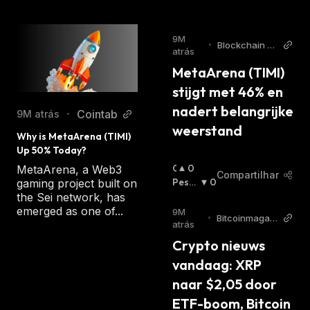
9M
•
Blockchain St
atrás
ories
MetaArena (TIMI) 
stijgt met 46% en 
nadert belangrijke 
Cointab
9M atrás
•
weerstand
Why is MetaArena (TIMI) 
Up 50% Today?
O
0
MetaArena, a Web3
Compartilhar
T
Pessi
0
gaming project built on
I
Mista
the Sei network, has
M
:
emerged as one of...
9M
•
Bitcoinmagazi
I
atrás
ne.nl
S
Crypto nieuws 
T
vandaag: XRP 
A
:
naar $2,05 door 
ETF-boom, Bitcoin 