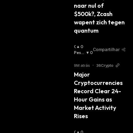
naar nul of 
$500k?, Zcash 
wapent zich tegen 
quantum
O
0
Compartilhar
T
Pessi
0
I
Mista
M
:
9M atrás
•
36Crypto
I
Major 
S
Cryptocurrencies 
T
A
Record Clear 24-
:
Hour Gains as 
Market Activity 
Rises
O
0