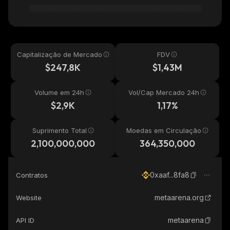
Capitalização de Mercado
FDV
$247,8K
$1,43M
Volume em 24h
Vol/Cap Mercado 24h
$2,9K
1,17%
Suprimento Total
Moedas em Circulação
2,100,000,000
364,350,000
0xaaf...8fa8
Contratos
metaarena.org
Website
metaarena
API ID