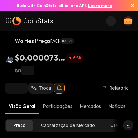
Build with CoinStats’ all-in-one API.
Learn more
Wolfies Preço
PACK
#3671
$0,0000732
6,5
%
8
฿0
Troca
Relatório
Visão Geral
Participações
Mercados
Notícias
At
Preço
Capitalização de Mercado
Oferta Dispon