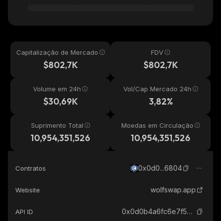
Capitalização de Mercado
FDV
$802,7K
$802,7K
Volume em 24h
Vol/Cap Mercado 24h
$30,69K
3,82%
Suprimento Total
Moedas em Circulação
10,954,351,526
10,954,351,526
0x0d0...6804
Contratos
wolfswap.app
Website
0x0d0b4a6fc6e7f5635c2ff38de75af2e96d6d6804_cronos
API ID