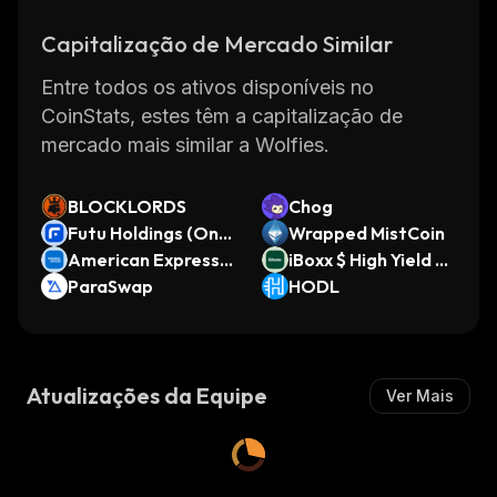
Capitalização de Mercado Similar
Entre todos os ativos disponíveis no
CoinStats, estes têm a capitalização de
mercado mais similar a Wolfies.
BLOCKLORDS
Chog
Futu Holdings (Ond
Wrapped MistCoin
o Tokenized Stock)
American Express
iBoxx $ High Yield C
(Ondo Tokenized St
ParaSwap
orporate Bond ETF
HODL
ock)
(Ondo Tokenized E
TF)
Atualizações da Equipe
Ver Mais