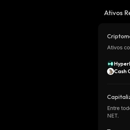
Ativos R
Criptom
Ativos co
Hyperl
Cash 
Capital
Entre tod
NET.