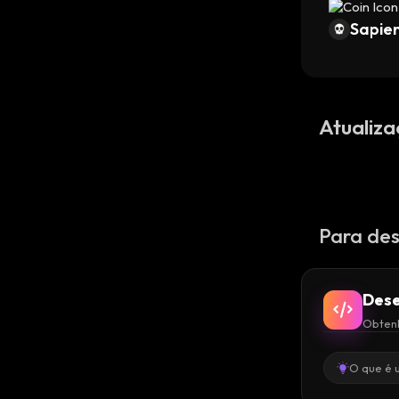
Sapien
Atualiza
Para des
Dese
Obtenh
O que é 