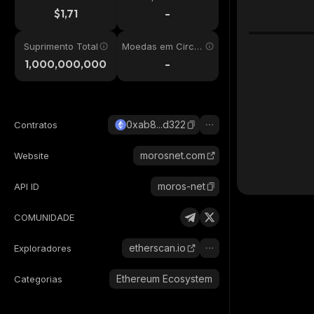
24h
$1,71
-
Suprimento Total
Moedas em Circul
ação
1,000,000,000
-
0xab8...d322
Contratos
morosnet.com
Website
moros-net
API ID
COMUNIDADE
etherscan.io
Exploradores
Ethereum Ecosystem
Categorias