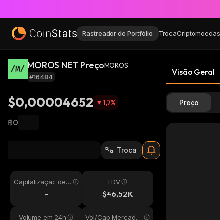
Rastreador de Portfólio
Troca
Criptomoedas
MOROS NET Preço
MOROS
Visão Geral
#16484
$0,00004652
1,7
%
Preço
฿0
Troca
Capitalização de
FDV
Mercado
-
$46,52K
Volume em 24h
Vol/Cap Mercado