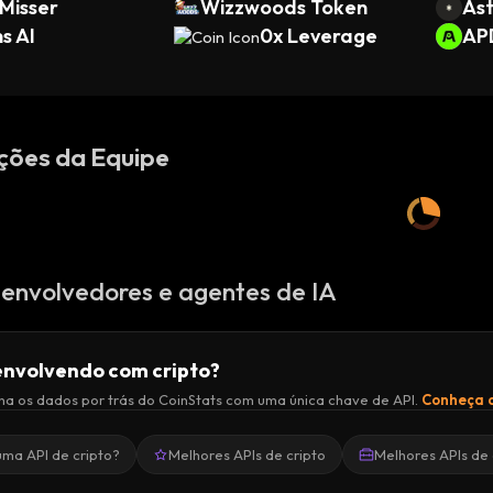
Misser
Wizzwoods Token
Ast
s AI
0x Leverage
AP
ções da Equipe
envolvedores e agentes de IA
nvolvendo com cripto?
a os dados por trás do CoinStats com uma única chave de API.
Conheça a
uma API de cripto?
Melhores APIs de cripto
Melhores APIs de 