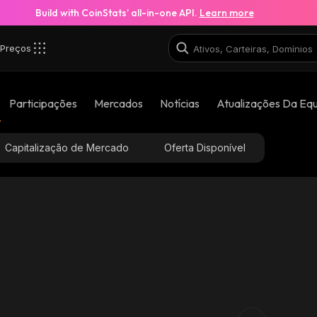
Build with CoinStats’ all-in-one API.
Learn more
Preços
Participações
Mercados
Notícias
Atualizações Da Eq
Capitalização de Mercado
Oferta Disponível