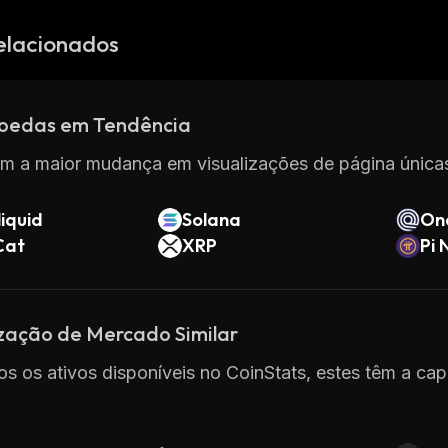
elacionados
oedas em Tendência
m a maior mudança em visualizações de página únicas
iquid
Solana
On
Cat
XRP
Pi 
ização de Mercado Similar
os os ativos disponíveis no CoinStats, estes têm a c