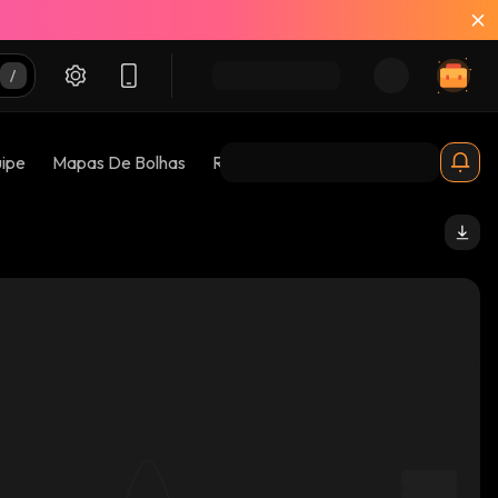
uipe
Mapas De Bolhas
Riscos 😱