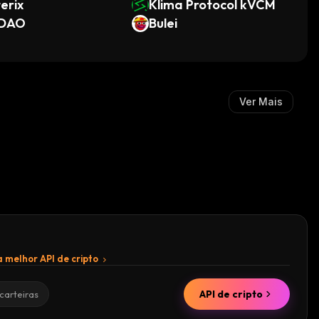
erix
Klima Protocol kVCM
DAO
Bulei
Ver Mais
 melhor API de cripto
API de cripto
carteiras