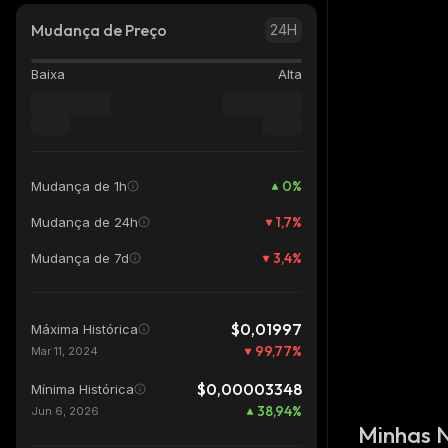
Mudança de Preço
24H
Baixa
Alta
0
%
Mudança de 1h
1,7
%
Mudança de 24h
3,4
%
Mudança de 7d
$0,01997
Máxima Histórica
99,77
%
Mar 11, 2024
$0,00003348
Mínima Histórica
38,94
%
Jun 6, 2026
Minhas 