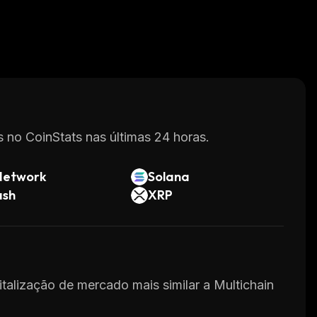
 no CoinStats nas últimas 24 horas.
Network
Solana
ash
XRP
italização de mercado mais similar a Multichain