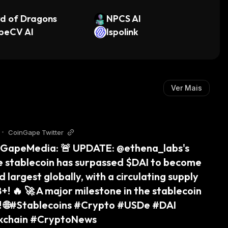
d of Dragons
NPCS AI
beCV AI
Ispolink
Ver Mais
•
CoinGape Twitter
GapeMedia: 🚨 UPDATE: @ethena_labs's 
 stablecoin has surpassed $DAI to become 
d largest globally, with a circulating supply 
+! 🔥 🚀 A major milestone in the stablecoin 
! 🌐#Stablecoins #Crypto #USDe #DAI 
kchain #CryptoNews