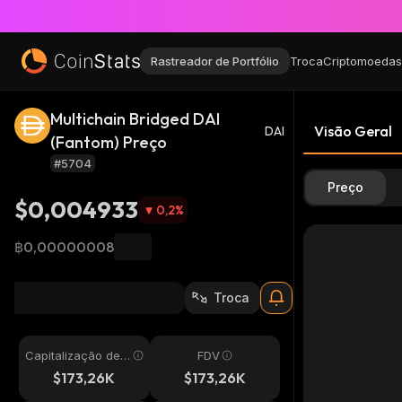
Rastreador de Portfólio
Troca
Criptomoedas
Multichain Bridged DAI
Visão Geral
DAI
(Fantom) Preço
#5704
Preço
$0,004933
0,2
%
฿0,00000008
Troca
Capitalização de
FDV
Mercado
$173,26K
$173,26K