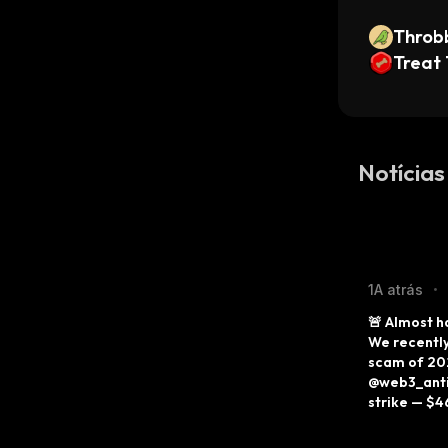
Throb
Treat
Notícias
1A atrás
•
🚨 Almost ha
We recently
scam of 202
@web3_antiv
strike — $46