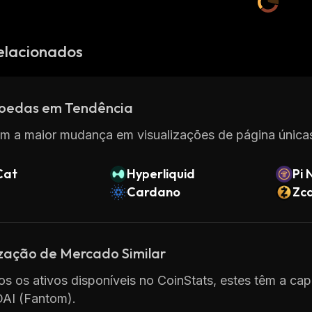
elacionados
oedas em Tendência
m a maior mudança em visualizações de página únicas
Cat
Hyperliquid
Pi 
Cardano
Zc
ização de Mercado Similar
os os ativos disponíveis no CoinStats, estes têm a cap
DAI (Fantom).