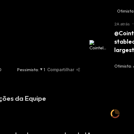
Otimista
2A atrás
•
@Coint
stable
largest
Otimista
:
0
Pessimista
:
1
Compartilhar
ções da Equipe