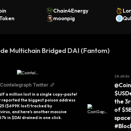
bin
Chain4Energy
Lor
 Token
moonpig
Qu
 de Multichain Bridged DAI (Fantom)
2A atrás
@Coin
Cointelegraph Twitter
$USDe
lf a million lost in a single copy-paste! 
 reported the biggest poison address 
the 3r
5 ($699K lost) tracked by 
of $5B
irus, and here's another massive 
space
7k in $DAI drained in one click.
#Bloc