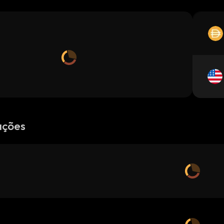
ações