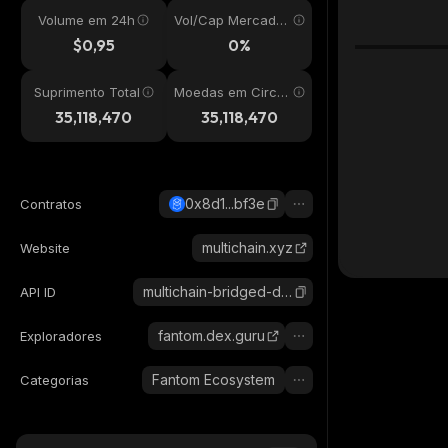
Volume em 24h
Vol/Cap Mercado
24h
$0,95
0%
Suprimento Total
Moedas em Circul
ação
35,118,470
35,118,470
0x8d1...bf3e
Contratos
multichain.xyz
Website
multichain-bridged-dai-fantom
API ID
fantom.dex.guru
Exploradores
Fantom Ecosystem
Categorias