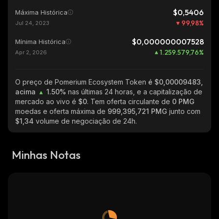
$0,5406
Máxima Histórica
99,98
%
Jul 24, 2023
$0,000000007528
Mínima Histórica
1.259.579,76
%
Apr 2, 2026
O preço de Pomerium Ecosystem Token
é $0,00009483,
acima
1.50%
nas últimas 24 horas, e a capitalização de
mercado ao vivo é
$0
. Tem oferta circulante de
0 PMG
moedas e oferta máxima de
999,395,721 PMG
junto com
$1,34
volume de negociação de 24h.
Minhas Notas