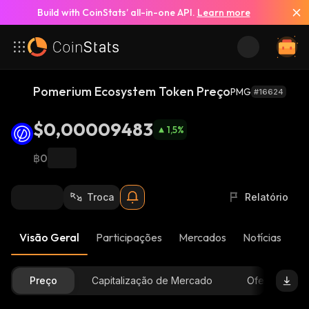
Build with CoinStats’ all-in-one API.
Learn more
Pomerium Ecosystem Token Preço
PMG
#16624
$0,00009483
1,5
%
฿0
Troca
Relatório
Visão Geral
Participações
Mercados
Notícias
At
Preço
Capitalização de Mercado
Oferta Dispon