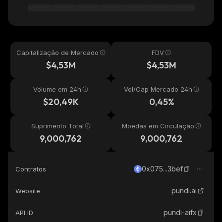
Capitalização de Mercado
FDV
$4,53M
$4,53M
Volume em 24h
Vol/Cap Mercado 24h
$20,49K
0,45%
Suprimento Total
Moedas em Circulação
9,000,762
9,000,762
0x075...3bef
Contratos
pundi.ai
Website
pundi-aifx
API ID