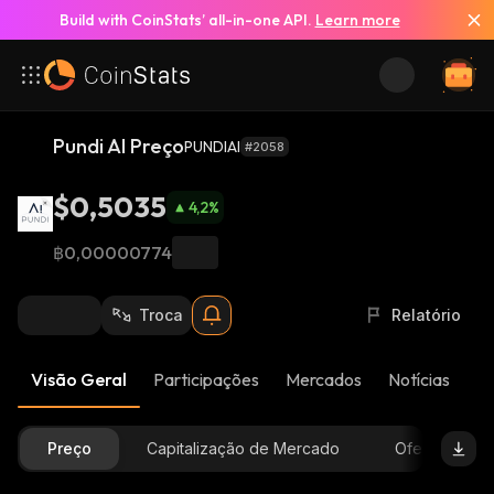
Build with CoinStats’ all-in-one API.
Learn more
Pundi AI Preço
PUNDIAI
#2058
$0,5035
4,2
%
฿0,00000774
Troca
Relatório
Visão Geral
Participações
Mercados
Notícias
At
Preço
Capitalização de Mercado
Oferta Dispon