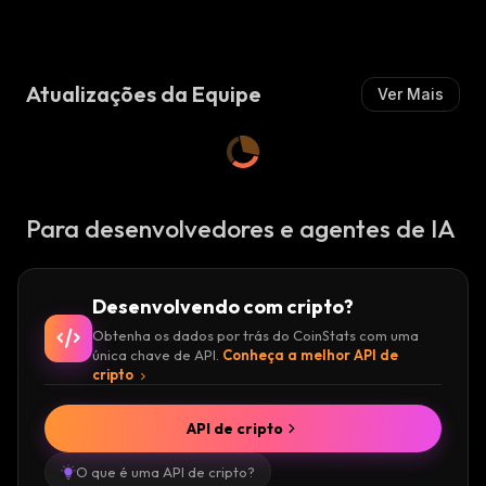
I
Mista
M
:
M
:
I
I
S
S
T
Atualizações da Equipe
Ver Mais
T
A
A
:
:
Para desenvolvedores e agentes de IA
Desenvolvendo com cripto?
Obtenha os dados por trás do CoinStats com uma
única chave de API.
Conheça a melhor API de
cripto
API de cripto
O que é uma API de cripto?