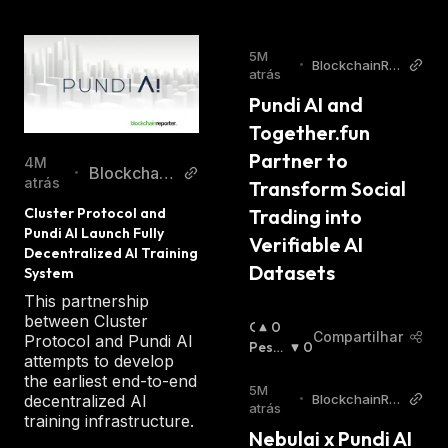
5M
•
BlockchainRe
atrás
porter
Pundi AI and 
Together.fun 
Partner to 
4M
Blockchain
•
atrás
Transform Social 
Reporter
Trading into 
Cluster Protocol and 
Pundi AI Launch Fully 
Verifiable AI 
Decentralized AI Training 
Datasets
System
This partnership
between Cluster
O
0
Compartilhar
Protocol and Pundi AI
T
Pessi
0
attempts to develop
I
Mista
the earliest end-to-end
M
:
5M
•
BlockchainRe
decentralized AI
I
atrás
porter
training infrastructure.
S
Nebulai x Pundi AI 
T