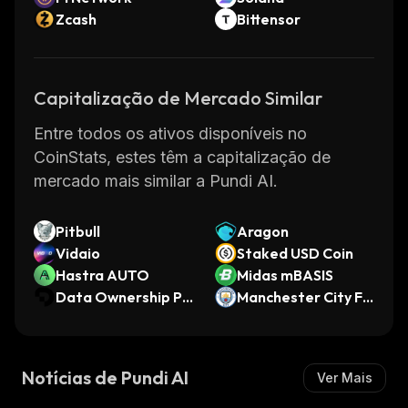
Zcash
Bittensor
Capitalização de Mercado Similar
Entre todos os ativos disponíveis no
CoinStats, estes têm a capitalização de
mercado mais similar a Pundi AI.
Pitbull
Aragon
Vidaio
Staked USD Coin
Hastra AUTO
Midas mBASIS
Data Ownership Pr
Manchester City Fa
otocol 2
n Token
Notícias de Pundi AI
Ver Mais