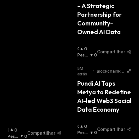
– A Strategic 
A
:
Partnership for 
Community-
Owned AI Data
O
0
Compartilhar
T
Pessi
0
I
Mista
M
:
5M
•
BlockchainRe
I
atrás
porter
S
Pundi AI Taps 
T
Metya to Redefine 
A
:
AI-led Web3 Social 
Data Economy
O
0
Compartilhar
O
0
T
Pessi
0
Compartilhar
T
Pessi
0
I
Mista