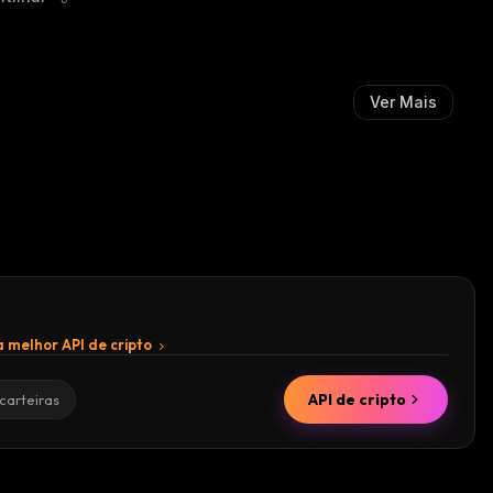
T
E
I
S
M
S
I
I
S
M
Ver Mais
T
I
A
S
:
T
A
:
 melhor API de cripto
API de cripto
carteiras