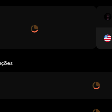
ações