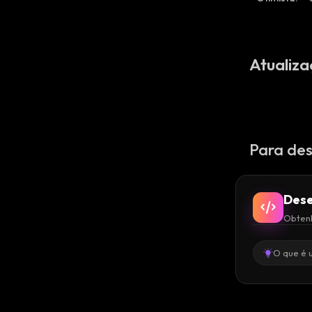
Atualiza
Para des
Dese
Obtenh
O que é 