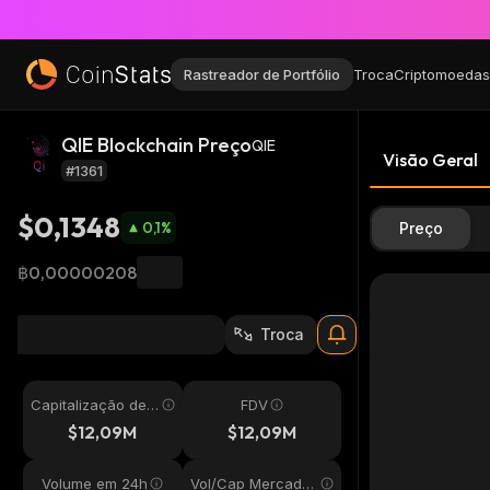
Rastreador de Portfólio
Troca
Criptomoedas
QIE Blockchain Preço
QIE
Visão Geral
#1361
$0,1348
0,1
%
Preço
฿0,00000208
Troca
Capitalização de
FDV
Mercado
$12,09M
$12,09M
Volume em 24h
Vol/Cap Mercado