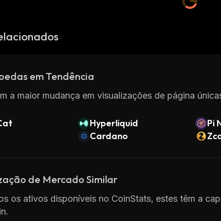
elacionados
oedas em Tendência
m a maior mudança em visualizações de página únicas
Cat
Hyperliquid
Pi 
Cardano
Zc
ização de Mercado Similar
os os ativos disponíveis no CoinStats, estes têm a cap
n.