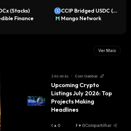
Cx (Stacks)
CCIP Bridged USDC (R
dible Finance
onin)
Mango Network
Ver Mais
24d atrás
•
Coin Gabbar
Upcoming Crypto 
Listings July 2026: Top 
Projects Making 
Headlines
O
0
P
0
Compartilhar