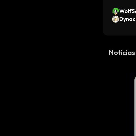
WolfS
Dynac
Notícias