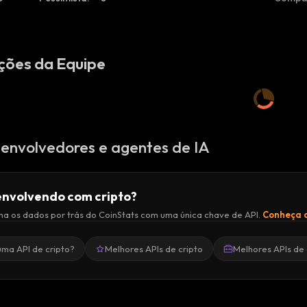
ções da Equipe
envolvedores e agentes de IA
nvolvendo com cripto?
a os dados por trás do CoinStats com uma única chave de API.
Conheça a
uma API de cripto?
Melhores APIs de cripto
Melhores APIs de 