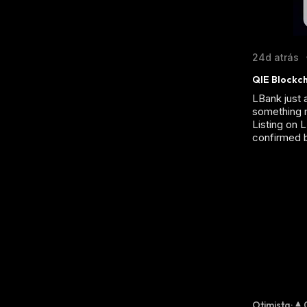
24d atrás
QIE Blockch
LBank just 
something m
Listing on 
confirmed b
Otimista
: