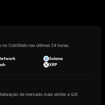
 no CoinStats nas últimas 24 horas.
Network
Solana
ash
XRP
italização de mercado mais similar a QIE