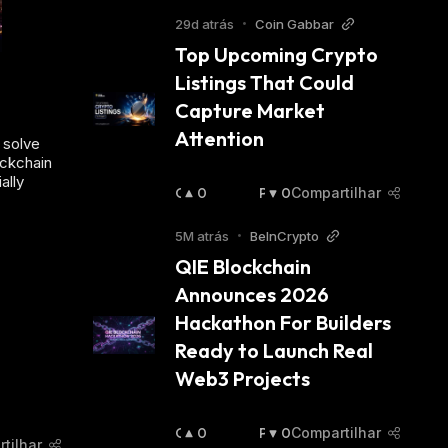
T
E
I
S
29d atrás
•
Coin Gabbar
M
S
Top Upcoming Crypto 
I
I
Listings That Could 
S
M
T
I
Capture Market 
A
S
Attention
:
T
 solve
A
ockchain
ally
:
O
0
P
0
Compartilhar
T
E
I
S
5M atrás
•
BeInCrypto
M
S
QIE Blockchain 
I
I
Announces 2026 
S
M
T
I
Hackathon For Builders 
A
S
Ready to Launch Real 
:
T
A
Web3 Projects
:
O
0
P
0
Compartilhar
tilhar