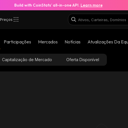
Build with CoinStats’ all-in-one API.
Learn more
Preços
Participações
Mercados
Notícias
Atualizações Da Eq
Capitalização de Mercado
Oferta Disponível