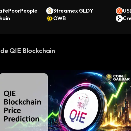
afePoorPeople
Streamex GLDY
USD
hain
OWB
Cre
 de QIE Blockchain