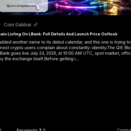
Coin Gabbar
•
ain Listing On LBank: Full Details And Launch Price Outlook
added another name to its debut calendar, and this one is trying to
ost crypto users complain about constantly: identity.The QIE Bl
LBank goes live July 24, 2026, at 10:00 AM UTC, spot market, offici
y the exchange itself.Before getting i...
0
Pessimista
:
0
Compar