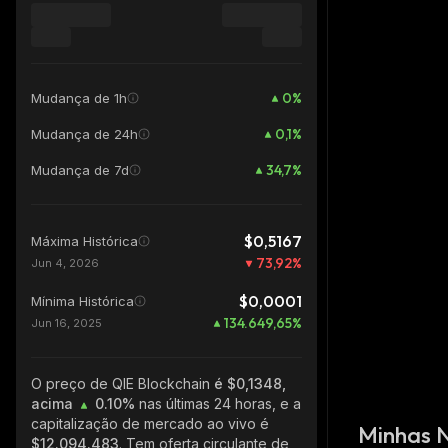
0
%
Mudança de 1h
0,1
%
Mudança de 24h
34,7
%
Mudança de 7d
$0,5167
Máxima Histórica
73,92
%
Jun 4, 2026
$0,0001
Mínima Histórica
134.649,65
%
Jun 16, 2025
O preço de QIE Blockchain
é $0,1348,
acima
0.10%
nas últimas 24 horas, e a
capitalização de mercado ao vivo é
Minhas 
$12.094.483
. Tem oferta circulante de