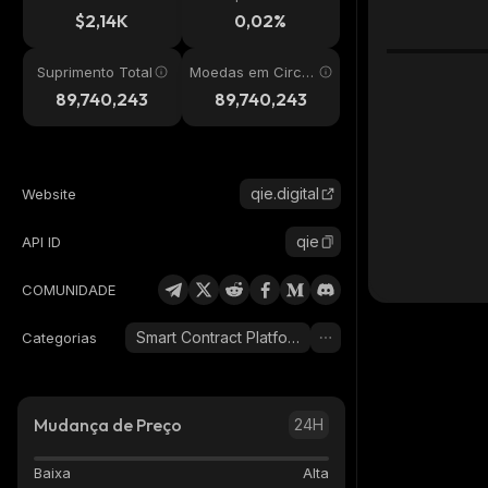
24h
$2,14K
0,02%
Suprimento Total
Moedas em Circul
ação
89,740,243
89,740,243
qie.digital
Website
qie
API ID
COMUNIDADE
Smart Contract Platform
Categorias
Mudança de Preço
24H
Baixa
Alta