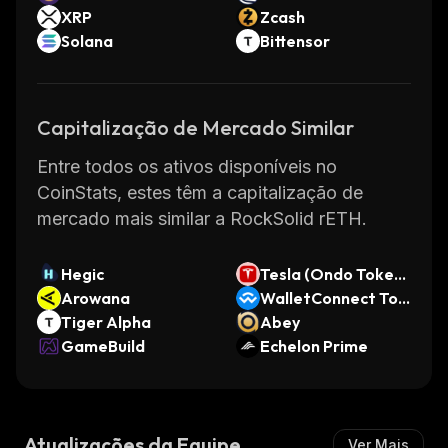
XRP
Zcash
Solana
Bittensor
Capitalização de Mercado Similar
Entre todos os ativos disponíveis no
CoinStats, estes têm a capitalização de
mercado mais similar a RockSolid rETH.
Hegic
Tesla (Ondo Tokeni
Arowana
zed Stock)
WalletConnect Tok
Tiger Alpha
en
Abey
GameBuild
Echelon Prime
Atualizações da Equipe
Ver Mais