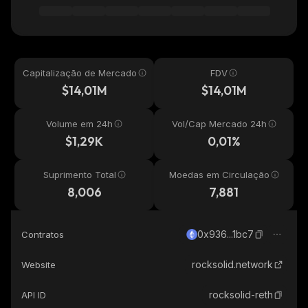
Capitalização de Mercado
FDV
$14,01M
$14,01M
Volume em 24h
Vol/Cap Mercado 24h
$1,29K
0,01%
Suprimento Total
Moedas em Circulação
8,006
7,881
0x936...1bc7
Contratos
rocksolid.network
Website
rocksolid-reth
API ID