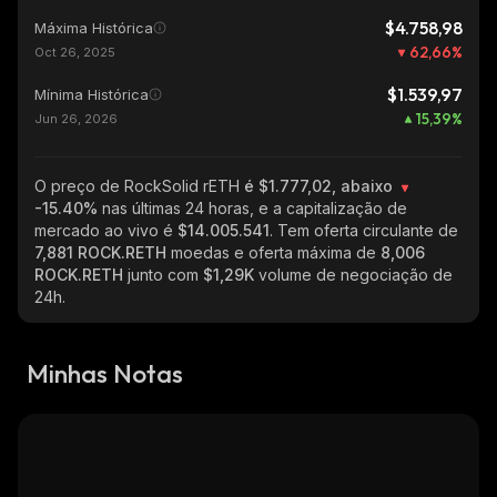
$4.758,98
Máxima Histórica
62,66
%
Oct 26, 2025
$1.539,97
Mínima Histórica
15,39
%
Jun 26, 2026
O preço de RockSolid rETH
é $1.777,02, abaixo
-15.40%
nas últimas 24 horas, e a capitalização de
mercado ao vivo é
$14.005.541
. Tem oferta circulante de
7,881 ROCK.RETH
moedas e oferta máxima de
8,006
ROCK.RETH
junto com
$1,29K
volume de negociação de
24h.
Minhas Notas