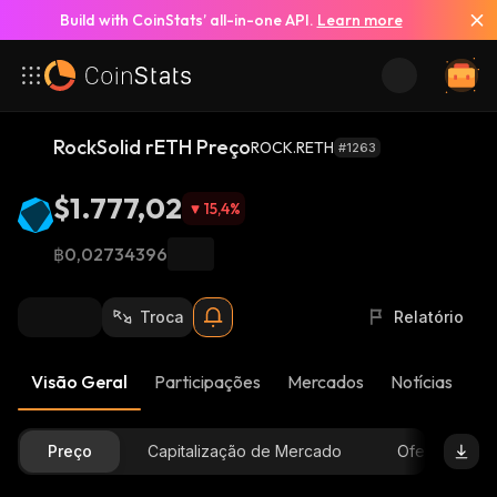
Build with CoinStats’ all-in-one API.
Learn more
RockSolid rETH Preço
ROCK.RETH
#1263
$1.777,02
15,4
%
฿0,02734396
Troca
Relatório
Visão Geral
Participações
Mercados
Notícias
At
Preço
Capitalização de Mercado
Oferta Dispon