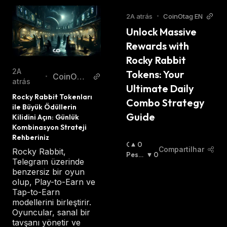
2A atrás
•
CoinOtag EN
Unlock Massive 
Rewards with 
Rocky Rabbit 
2A
Tokens: Your 
CoinOTa
•
atrás
Ultimate Daily 
g
Rocky Rabbit Tokenları 
Combo Strategy 
ile Büyük Ödüllerin 
Guide
Kilidini Açın: Günlük 
Kombinasyon Strateji 
Rehberiniz
O
0
Compartilhar
Rocky Rabbit,
T
Pessi
0
Telegram üzerinde
I
Mista
benzersiz bir oyun
M
:
olup, Play-to-Earn ve
I
Tap-to-Earn
S
modellerini birleştirir.
T
Oyuncular, sanal bir
A
tavşanı yönetir ve
: