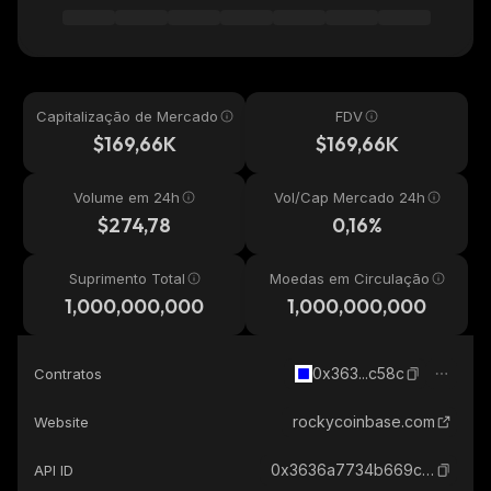
Capitalização de Mercado
FDV
$169,66K
$169,66K
Volume em 24h
Vol/Cap Mercado 24h
$274,78
0,16%
Suprimento Total
Moedas em Circulação
1,000,000,000
1,000,000,000
0x363...c58c
Contratos
rockycoinbase.com
Website
0x3636a7734b669ce352e97780df361ce1f809c58c_base
API ID