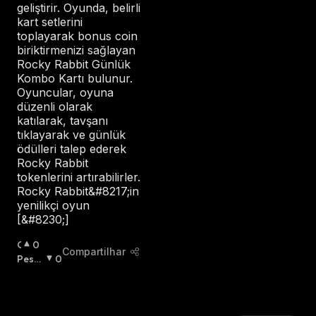
geliştirir. Oyunda, belirli
kart setlerini
toplayarak bonus coin
biriktirmenizi sağlayan
Rocky Rabbit Günlük
Kombo Kartı bulunur.
Oyuncular, oyuna
düzenli olarak
katılarak, tavşanı
tıklayarak ve günlük
ödülleri talep ederek
Rocky Rabbit
tokenlerini artırabilirler.
Rocky Rabbit&#8217;in
yenilikçi oyun
[&#8230;]
O
0
Compartilhar
T
Pessi
0
I
Mista
M
:
I
S