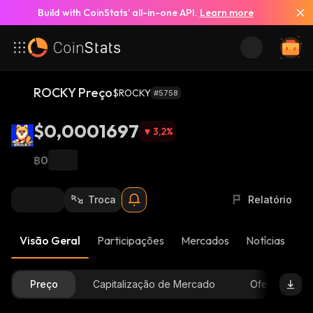
Build with CoinStats’ all-in-one API.
Learn more
ROCKY Preço
$ROCKY
#5758
$0,0001697
3,2
%
฿0
Troca
Relatório
Visão Geral
Participações
Mercados
Notícias
At
Preço
Capitalização de Mercado
Oferta Dispon