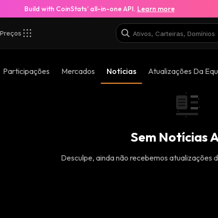
Build with CoinStats’ all-in-one API.
Learn more
Preços
Participações
Mercados
Notícias
Atualizações Da Equ
Sem Notícias 
Desculpe, ainda não recebemos atualizações d