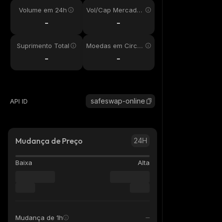
Volume em 24h
Vol/Cap Mercado
24h
-
-
Suprimento Total
Moedas em Circul
ação
-
-
safeswap-online
API ID
Mudança de Preço
24H
Baixa
Alta
Mudança de 1h