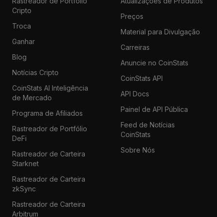
Rastreador de Portfólio
Atualizações de Produtos
Cripto
Preços
Troca
Material para Divulgação
Ganhar
Carreiras
Blog
Anuncie no CoinStats
Notícias Cripto
CoinStats API
CoinStats AI Inteligência
API Docs
de Mercado
Painel de API Pública
Programa de Afiliados
Feed de Notícias
Rastreador de Portfólio
CoinStats
DeFi
Sobre Nós
Rastreador de Carteira
Starknet
Rastreador de Carteira
zkSync
Rastreador de Carteira
Arbitrum