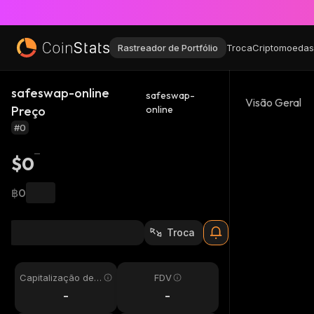
Rastreador de Portfólio
Troca
Criptomoedas
safeswap-online
safeswap-
Visão Geral
Preço
online
#0
$0
฿0
Troca
Capitalização de
FDV
Mercado
-
-