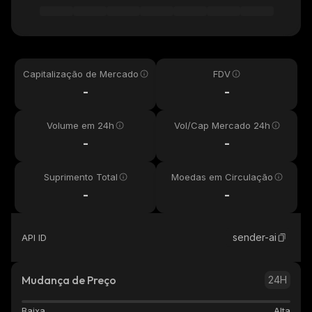
Capitalização de Mercado
FDV
-
-
Volume em 24h
Vol/Cap Mercado 24h
-
-
Suprimento Total
Moedas em Circulação
-
-
sender-ai
API ID
Mudança de Preço
24H
Baixa
Alta