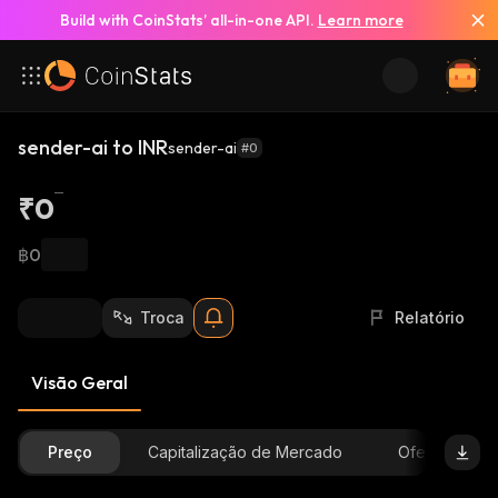
Build with CoinStats’ all-in-one API.
Learn more
sender-ai to INR
sender-ai
#0
₹0
฿0
Troca
Relatório
Visão Geral
Preço
Capitalização de Mercado
Oferta Dispon