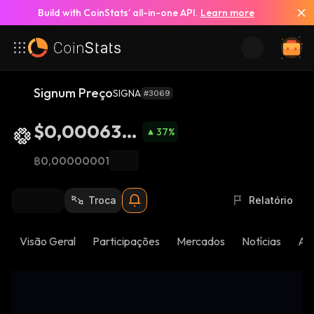
Build with CoinStats’ all-in-one API.
Learn more
Signum Preço
SIGNA
#3069
$0,000639
37
%
5
฿0,00000001
Troca
Relatório
Visão Geral
Participações
Mercados
Notícias
Atu