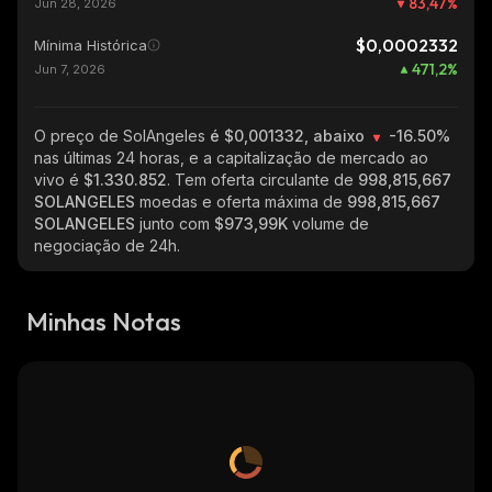
83,47
%
Jun 28, 2026
$0,0002332
Mínima Histórica
471,2
%
Jun 7, 2026
O preço de SolAngeles
é $0,001332, abaixo
-16.50%
nas últimas 24 horas, e a capitalização de mercado ao
vivo é
$1.330.852
. Tem oferta circulante de
998,815,667
SOLANGELES
moedas e oferta máxima de
998,815,667
SOLANGELES
junto com
$973,99K
volume de
negociação de 24h.
Minhas Notas