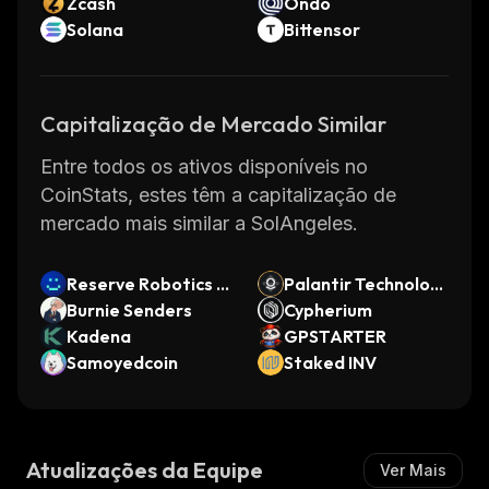
Zcash
Ondo
Solana
Bittensor
Capitalização de Mercado Similar
Entre todos os ativos disponíveis no
CoinStats, estes têm a capitalização de
mercado mais similar a SolAngeles.
Reserve Robotics D
Palantir Technologi
TF
Burnie Senders
es (bStocks Tokeniz
Cypherium
Kadena
ed Stock)
GPSTARTER
Samoyedcoin
Staked INV
Atualizações da Equipe
Ver Mais