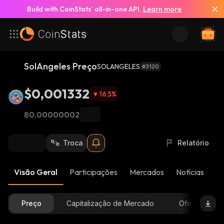
Build with CoinStats’ all-in-one API.
Learn more
SolAngeles Preço
SOLANGELES
#3120
$0,001332
16,5
%
฿0,00000002
Troca
Relatório
Visão Geral
Participações
Mercados
Notícias
At
Preço
Capitalização de Mercado
Oferta Dispon