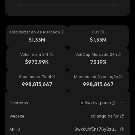
Capitalização de Mercado
FDV
$1,33M
$1,33M
Volume em 24h
Vol/Cap Mercado 24h
$973,99K
73,19%
Suprimento Total
Moedas em Circulação
998,815,667
998,815,667
8wxkv...pump
Contratos
solangeles.fun
Website
8wxkvAfEns76yBzu4MnbV7VnXWjg3iDPA9uwAQ6cpump_solana
API ID