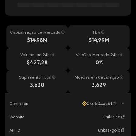
Capitalização de Mercado
FDV
$14,98M
$14,99M
Volume em 24h
Vol/Cap Mercado 24h
$427,28
0%
Suprimento Total
Moedas em Circulação
3,630
3,629
0xe60...ac91
Contratos
unitas.so
Website
unitas-gold
API ID