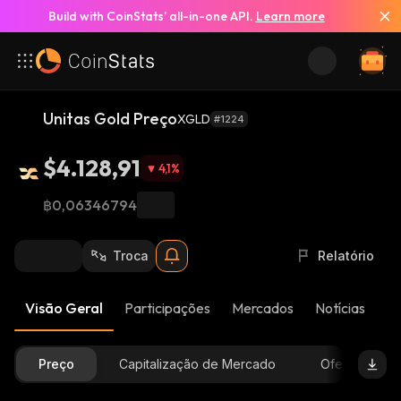
Build with CoinStats’ all-in-one API.
Learn more
Unitas Gold Preço
XGLD
#1224
$4.128,91
4,1
%
฿0,06346794
Troca
Relatório
Visão Geral
Participações
Mercados
Notícias
At
Preço
Capitalização de Mercado
Oferta Dispon