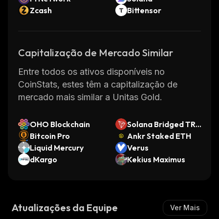
Zcash
Bittensor
Capitalização de Mercado Similar
Entre todos os ativos disponíveis no
CoinStats, estes têm a capitalização de
mercado mais similar a Unitas Gold.
OHO Blockchain
Solana Bridged TRX
Bitcoin Pro
(Solana)
Ankr Staked ETH
Liquid Mercury
Verus
dKargo
Kekius Maximus
Atualizações da Equipe
Ver Mais