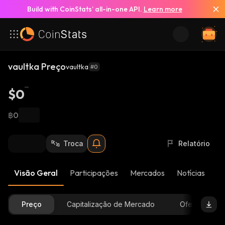
Build with CoinStats’ all-in-one API.
Learn more
vaultka Preço
vaultka
#0
$0
฿0
Troca
Relatório
Visão Geral
Participações
Mercados
Notícias
At
Preço
Capitalização de Mercado
Oferta Dispon