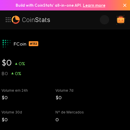
Build with CoinStats’ all-in-one API.
Learn more
FCoin
#132
$0
0%
฿0
0%
Volume em 24h
Volume 7d
$0
$0
Volume 30d
Nº de Mercados
$0
0