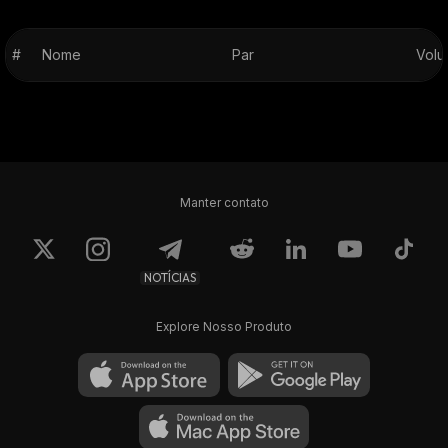
#
Nome
Par
Volu
Manter contato
NOTÍCIAS
Explore Nosso Produto