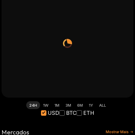
24H
1W
1M
3M
6M
1Y
ALL
USD
BTC
ETH
Mercados
Mostrar Mais