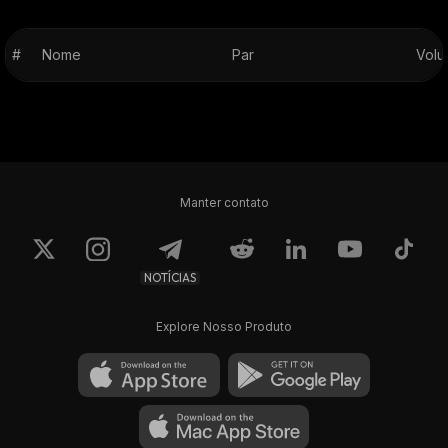
#
Nome
Par
Volu
Manter contato
NOTÍCIAS
Explore Nosso Produto