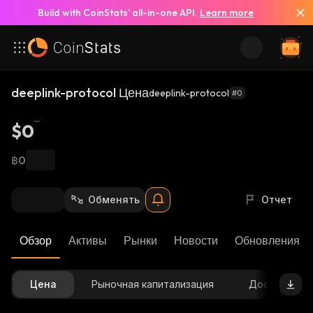
Build with CoinStats’ all-in-one API.
Learn more
deeplink-protocol Цена
deeplink-protocol
#0
$0
฿0
Обменять
Отчет
Обзор
Активы
Рынки
Новости
Обновления К
Цена
Рыночная капитализация
Доступное 