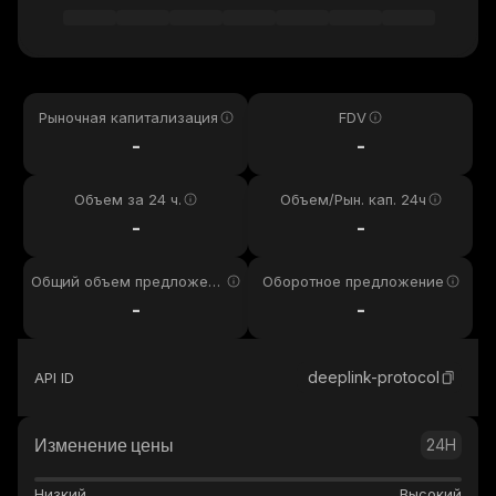
Рыночная капитализация
FDV
-
-
Объем за 24 ч.
Объем/Рын. кап. 24ч
-
-
Общий объем предложени
Оборотное предложение
я
-
-
deeplink-protocol
API ID
Изменение цены
24H
Низкий
Высокий