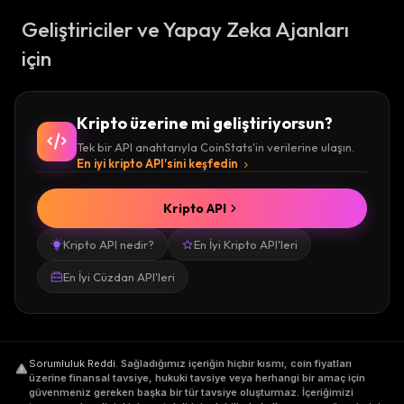
Geliştiriciler ve Yapay Zeka Ajanları
için
Kripto üzerine mi geliştiriyorsun?
Tek bir API anahtarıyla CoinStats'in verilerine ulaşın.
En iyi kripto API'sini keşfedin
Kripto API
Kripto API nedir?
En İyi Kripto API'leri
En İyi Cüzdan API'leri
Sorumluluk Reddi
.
Sağladığımız içeriğin hiçbir kısmı, coin fiyatları
üzerine finansal tavsiye, hukuki tavsiye veya herhangi bir amaç için
güvenmeniz gereken başka bir tür tavsiye oluşturmaz. İçeriğimizi