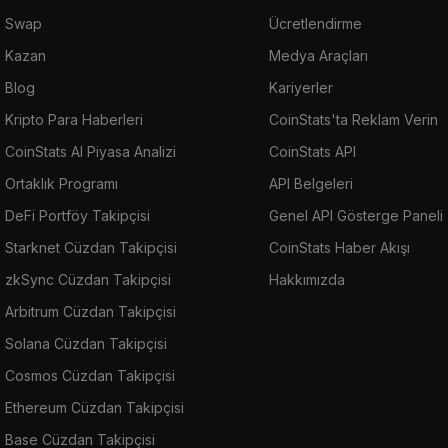
Swap
Ücretlendirme
Kazan
Medya Araçları
Blog
Kariyerler
Kripto Para Haberleri
CoinStats'ta Reklam Verin
CoinStats AI Piyasa Analizi
CoinStats API
Ortaklık Programı
API Belgeleri
DeFi Portföy Takipçisi
Genel API Gösterge Paneli
Starknet Cüzdan Takipçisi
CoinStats Haber Akışı
zkSync Cüzdan Takipçisi
Hakkımızda
Arbitrum Cüzdan Takipçisi
Solana Cüzdan Takipçisi
Cosmos Cüzdan Takipçisi
Ethereum Cüzdan Takipçisi
Base Cüzdan Takipçisi