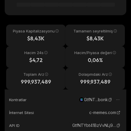
Piyasa Kapitalizasyonu
Tamamen seyreltilmiş
$8,43K
$8,43K
Hacim 24s
Hacim/Piyasa değeri
$4,72
0,06%
Toplam Arz
Dolaşımdaki Arz
999,937,489
999,937,489
GtfNT...bonk
Kontratlar
c-memes.com
İnternet Sitesi
GtfNTYbt41BzVvNLj9ijeYsWsAAVEGidoDoERwg8bonk_solana
API ID