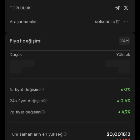
TOPLULUK
solscan.io
Araştırmacılar
Fiyat değişimi
24H
Düşük
Yüksek
0
%
1s fiyat değişimi
0,6
%
24s fiyat değişimi
4,3
%
7g fiyat değişimi
$0,001812
Tüm zamanların en yükseği