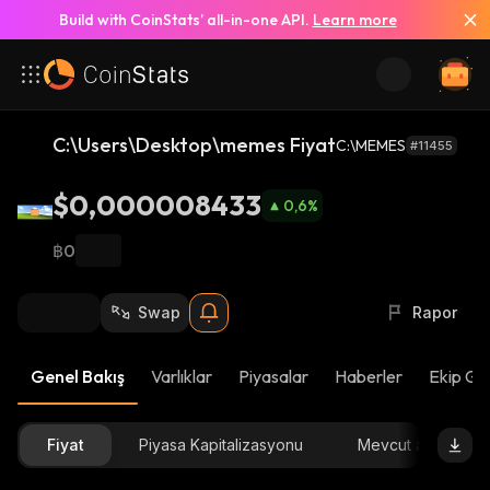
Build with CoinStats’ all-in-one API.
Learn more
C:\Users\Desktop\memes Fiyat
C:\MEMES
#11455
$0,000008433
0,6
%
฿0
Swap
Rapor
Genel Bakış
Varlıklar
Piyasalar
Haberler
Ekip Gü
Fiyat
Piyasa Kapitalizasyonu
Mevcut arz