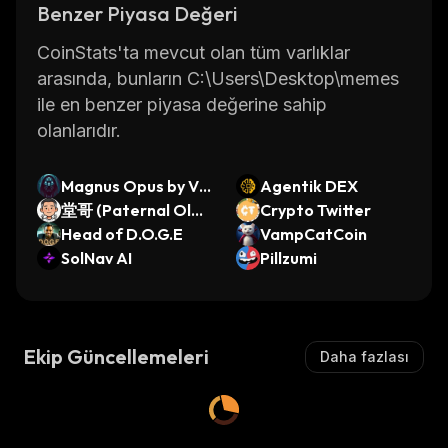
Benzer Piyasa Değeri
CoinStats'ta mevcut olan tüm varlıklar
arasında, bunların C:\Users\Desktop\memes
ile en benzer piyasa değerine sahip
olanlarıdır.
Magnus Opus by Vir
Agentik DEX
tuals
堂哥 (Paternal Olde
Crypto Twitter
r Cousin)
Head of D.O.G.E
VampCatCoin
SolNav AI
Pillzumi
Ekip Güncellemeleri
Daha fazlası