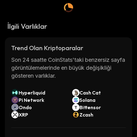
İlgili Varlıklar
Trend Olan Kriptoparalar
Son 24 saatte CoinStats'taki benzersiz sayfa
görüntülemelerinde en büyük değişikliği
gösteren varlıklar.
Hyperliquid
Cash Cat
Pi Network
Solana
Ondo
Bittensor
XRP
Zcash